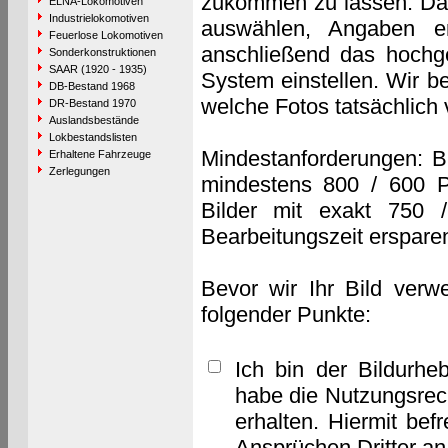
zukommen zu lassen. Das 
ELNA-Lokomotiven
Industrielokomotiven
auswählen, Angaben e
Feuerlose Lokomotiven
anschließend das hochge
Sonderkonstruktionen
SAAR (1920 - 1935)
System einstellen. Wir b
DB-Bestand 1968
welche Fotos tatsächlich
DR-Bestand 1970
Auslandsbestände
Lokbestandslisten
Mindestanforderungen: B
Erhaltene Fahrzeuge
Zerlegungen
mindestens 800 / 600 P
Bilder mit exakt 750 
Bearbeitungszeit erspare
Bevor wir Ihr Bild verw
folgender Punkte:
Ich bin der Bildurhe
habe die Nutzungsrec
erhalten. Hiermit bef
Ansprüchen Dritter a