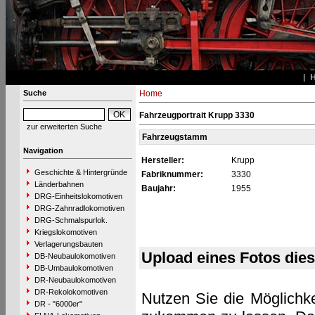
Suche
Home
Fahrzeugportrait Krupp 3330
zur erweiterten Suche
Fahrzeugstamm
Navigation
Hersteller:
Krupp
Geschichte & Hintergründe
Fabriknummer:
3330
Länderbahnen
Baujahr:
1955
DRG-Einheitslokomotiven
DRG-Zahnradlokomotiven
DRG-Schmalspurlok.
Kriegslokomotiven
Verlagerungsbauten
Upload eines Fotos die
DB-Neubaulokomotiven
DB-Umbaulokomotiven
DR-Neubaulokomotiven
DR-Rekolokomotiven
Nutzen Sie die Möglichke
DR - "6000er"