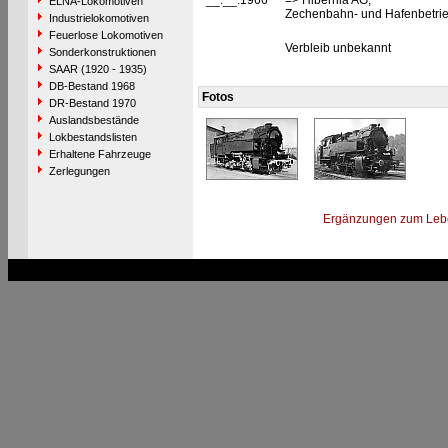
__.__.1966
=> Hibernia AG,
ELNA-Lokomotiven
Zechenbahn- und Hafenbetrie
Industrielokomotiven
Feuerlose Lokomotiven
Verbleib unbekannt
Sonderkonstruktionen
SAAR (1920 - 1935)
DB-Bestand 1968
Fotos
DR-Bestand 1970
Auslandsbestände
Lokbestandslisten
Erhaltene Fahrzeuge
Zerlegungen
Ergänzungen zum Leb