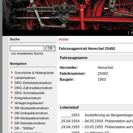
Suche
Home
Fahrzeugportrait Henschel 25492
zur erweiterten Suche
Fahrzeugstamm
Navigation
Hersteller:
Henschel
Geschichte & Hintergründe
Fabriknummer:
25492
Länderbahnen
Baujahr:
1953
DRG-Einheitslokomotiven
DRG-Zahnradlokomotiven
DRG-Schmalspurlok.
Kriegslokomotiven
Verlagerungsbauten
Lebenslauf
DB-Neubaulokomotiven
DB-Umbaulokomotiven
__.__.1953
Auslieferung an Bergwerksges
DR-Neubaulokomotiven
25.04.1954
-
04.05.1954
Präsentation auf
DR-Rekolokomotiven
24.04.1955
-
03.05.1955
Präsentation auf
DR - "6000er"