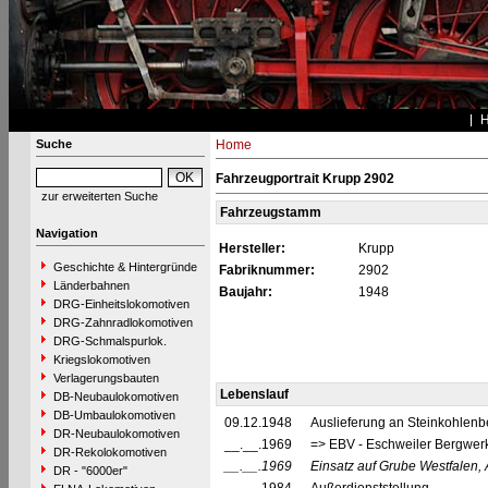
Suche
Home
Fahrzeugportrait Krupp 2902
zur erweiterten Suche
Fahrzeugstamm
Navigation
Hersteller:
Krupp
Geschichte & Hintergründe
Fabriknummer:
2902
Länderbahnen
Baujahr:
1948
DRG-Einheitslokomotiven
DRG-Zahnradlokomotiven
DRG-Schmalspurlok.
Kriegslokomotiven
Verlagerungsbauten
Lebenslauf
DB-Neubaulokomotiven
DB-Umbaulokomotiven
09.12.1948
Auslieferung an Steinkohlenb
DR-Neubaulokomotiven
__.__.1969
=> EBV - Eschweiler Bergwerk
DR-Rekolokomotiven
__.__.1969
Einsatz auf Grube Westfalen, 
DR - "6000er"