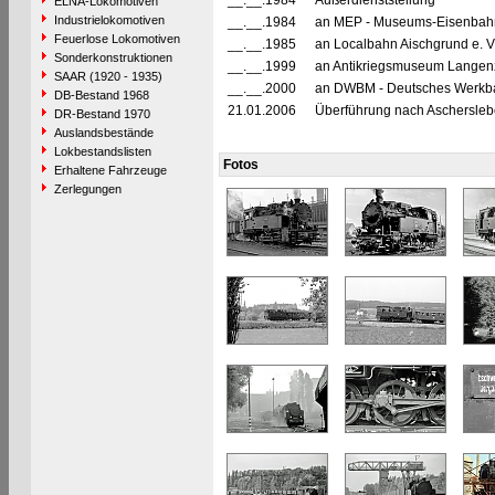
__.__.1984
Außerdienststellung
ELNA-Lokomotiven
Industrielokomotiven
__.__.1984
an MEP - Museums-Eisenbahn 
Feuerlose Lokomotiven
__.__.1985
an Localbahn Aischgrund e. V.
Sonderkonstruktionen
__.__.1999
an Antikriegsmuseum Langen
SAAR (1920 - 1935)
__.__.2000
an DWBM - Deutsches Werkb
DB-Bestand 1968
21.01.2006
Überführung nach Aschersleb
DR-Bestand 1970
Auslandsbestände
Lokbestandslisten
Fotos
Erhaltene Fahrzeuge
Zerlegungen