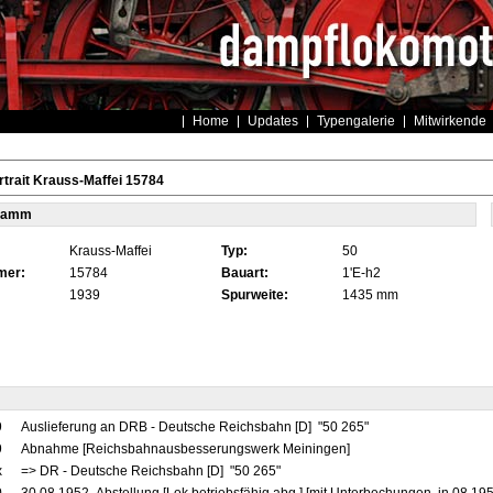
Home
Updates
Typengalerie
Mitwirkende
trait Krauss-Maffei 15784
tamm
Krauss-Maffei
Typ:
50
mer:
15784
Bauart:
1'E-h2
1939
Spurweite:
1435 mm
9
Auslieferung an DRB - Deutsche Reichsbahn [D] "50 265"
9
Abnahme [Reichsbahnausbesserungswerk Meiningen]
x
=> DR - Deutsche Reichsbahn [D] "50 265"