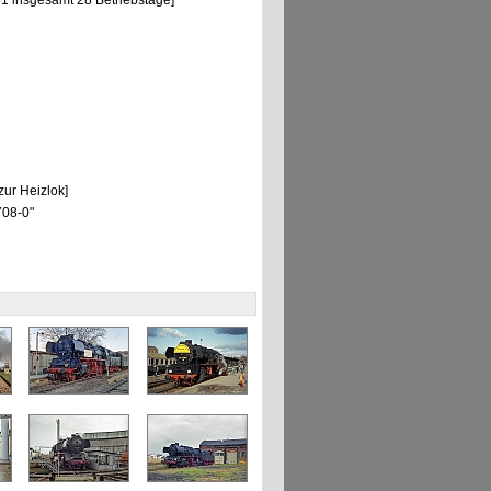
51 insgesamt 28 Betriebstage]
ur Heizlok]
3708-0"