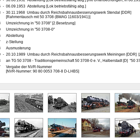
0
-
30.08.1952 Abstellung [Lok betriebsfähig abg.] [mit Unterbechungen, in 08.19
6
-
06.09.1953 Abstellung [Lok betriebsfähig abg.]
8
-
30.11.1968 Umbau durch Reichsbahnausbesserungswerk Stendal [DDR]
[Rahmentausch mit 50 3708 (BMAG 11603/1941)]
8
Umzeichnung in "50 3708" [2.Besetzung]
0
Umzeichnung in "50 3708-0"
6
Abstellung
7
z-Stellung
8
Ausmusterung
9
-
20.10.1989 Umbau durch Reichsbahnausbesserungswerk Meiningen [DDR] [z
3
an TG 50 3708 - Traditionsgemeinschaft 50 3708-0 e. V., Halberstadt [D] "50 
7
Vergabe der NVR-Nummer
[NVR-Nummer: 90 80 0053 708-8 D-LHBS]