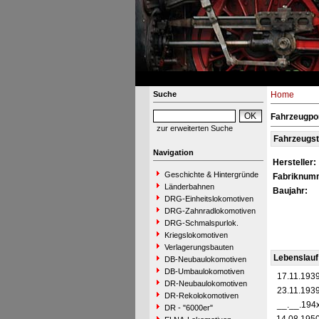
Suche
Home
Fahrzeugpor
zur erweiterten Suche
Fahrzeugs
Navigation
Hersteller:
Geschichte & Hintergründe
Fabriknum
Länderbahnen
Baujahr:
DRG-Einheitslokomotiven
DRG-Zahnradlokomotiven
DRG-Schmalspurlok.
Kriegslokomotiven
Verlagerungsbauten
Lebenslauf
DB-Neubaulokomotiven
DB-Umbaulokomotiven
17.11.193
DR-Neubaulokomotiven
23.11.193
DR-Rekolokomotiven
__.__.194
DR - "6000er"