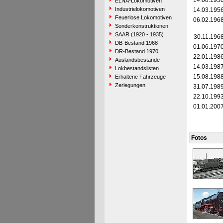
14.08.195
ELNA-Lokomotiven
Industrielokomotiven
14.03.195
Feuerlose Lokomotiven
06.02.196
Sonderkonstruktionen
SAAR (1920 - 1935)
30.11.196
DB-Bestand 1968
01.06.197
DR-Bestand 1970
22.01.198
Auslandsbestände
14.03.198
Lokbestandslisten
15.08.198
Erhaltene Fahrzeuge
Zerlegungen
31.07.198
22.10.199
01.01.200
Fotos