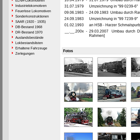
10.04.1979
-
31.07.1979 Umbau durch Raw G
ELNA-Lokomotiven
Industrielokomotiven
31.07.1979
Umzeichnung in "99 0239-6"
Feuerlose Lokomotiven
09.06.1983
-
24.09.1983 Umbau durch Raw 
Sonderkonstruktionen
24.09.1983
Umzeichnung in "99 7239-9"
SAAR (1920 - 1935)
01.02.1993
an HSB - Harzer Schmalspur
DB-Bestand 1968
__.__.200x
-
29.03.2007 Umbau durch DB
DR-Bestand 1970
Rahmen]
Auslandsbestände
Lokbestandslisten
Erhaltene Fahrzeuge
Fotos
Zerlegungen