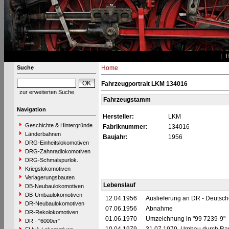
Suche
Home
Fahrzeugportrait LKM 134016
zur erweiterten Suche
Fahrzeugstamm
Navigation
Hersteller:
LKM
Geschichte & Hintergründe
Fabriknummer:
134016
Länderbahnen
Baujahr:
1956
DRG-Einheitslokomotiven
DRG-Zahnradlokomotiven
DRG-Schmalspurlok.
Kriegslokomotiven
Verlagerungsbauten
Lebenslauf
DB-Neubaulokomotiven
DB-Umbaulokomotiven
12.04.1956
Auslieferung an DR - Deutsc
DR-Neubaulokomotiven
07.06.1956
Abnahme
DR-Rekolokomotiven
01.06.1970
Umzeichnung in "99 7239-9"
DR - "6000er"