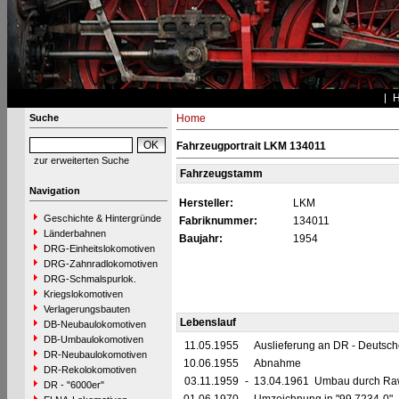
Suche
Home
Fahrzeugportrait LKM 134011
zur erweiterten Suche
Fahrzeugstamm
Navigation
Hersteller:
LKM
Geschichte & Hintergründe
Fabriknummer:
134011
Länderbahnen
Baujahr:
1954
DRG-Einheitslokomotiven
DRG-Zahnradlokomotiven
DRG-Schmalspurlok.
Kriegslokomotiven
Verlagerungsbauten
Lebenslauf
DB-Neubaulokomotiven
DB-Umbaulokomotiven
11.05.1955
Auslieferung an DR - Deutsc
DR-Neubaulokomotiven
10.06.1955
Abnahme
DR-Rekolokomotiven
03.11.1959
-
13.04.1961 Umbau durch Raw G
DR - "6000er"