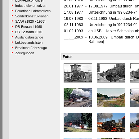
01.06.1970
Umzeichnung in "99 7234-0"
ELNA-Lokomotiven
Industrielokomotiven
20.01.1977
-
17.08.1977 Umbau durch Raw G
Feuerlose Lokomotiven
17.08.1977
Umzeichnung in "99 0234-7"
Sonderkonstruktionen
19.07.1983
-
03.11.1983 Umbau durch Raw 
SAAR (1920 - 1935)
03.11.1983
Umzeichnung in "99 7234-0"
DB-Bestand 1968
01.02.1993
an HSB - Harzer Schmalspur
DR-Bestand 1970
__.__.200x
-
18.06.2009 Umbau durch DB
Auslandsbestände
Rahmen]
Lokbestandslisten
Erhaltene Fahrzeuge
Zerlegungen
Fotos