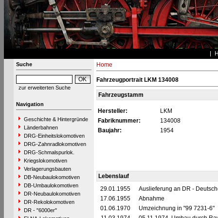
Suche
Home
Fahrzeugportrait LKM 134008
zur erweiterten Suche
Fahrzeugstamm
Navigation
Hersteller:
LKM
Geschichte & Hintergründe
Fabriknummer:
134008
Länderbahnen
Baujahr:
1954
DRG-Einheitslokomotiven
DRG-Zahnradlokomotiven
DRG-Schmalspurlok.
Kriegslokomotiven
Verlagerungsbauten
Lebenslauf
DB-Neubaulokomotiven
DB-Umbaulokomotiven
29.01.1955
Auslieferung an DR - Deutsc
DR-Neubaulokomotiven
17.06.1955
Abnahme
DR-Rekolokomotiven
01.06.1970
Umzeichnung in "99 7231-6"
DR - "6000er"