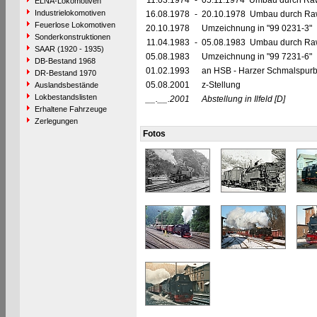
11.03.1974
-
05.11.1974 Umbau durch Raw 
ELNA-Lokomotiven
Industrielokomotiven
16.08.1978
-
20.10.1978 Umbau durch Raw G
Feuerlose Lokomotiven
20.10.1978
Umzeichnung in "99 0231-3"
Sonderkonstruktionen
11.04.1983
-
05.08.1983 Umbau durch Raw 
SAAR (1920 - 1935)
05.08.1983
Umzeichnung in "99 7231-6"
DB-Bestand 1968
01.02.1993
an HSB - Harzer Schmalspur
DR-Bestand 1970
05.08.2001
z-Stellung
Auslandsbestände
Lokbestandslisten
__.__.2001
Abstellung in Ilfeld
[D]
Erhaltene Fahrzeuge
Zerlegungen
Fotos