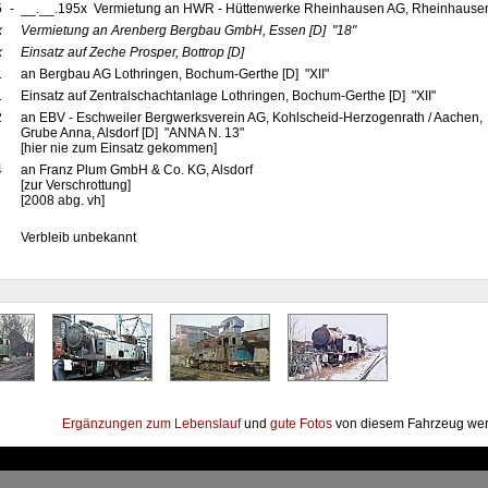
5
-
__.__.195x Vermietung an HWR - Hüttenwerke Rheinhausen AG, Rheinhause
x
Vermietung an Arenberg Bergbau GmbH, Essen
[D]
"18"
x
Einsatz auf Zeche Prosper, Bottrop
[D]
1
an Bergbau AG Lothringen, Bochum-Gerthe [D] "XII"
1
Einsatz auf Zentralschachtanlage Lothringen, Bochum-Gerthe [D] "XII"
2
an EBV - Eschweiler Bergwerksverein AG, Kohlscheid-Herzogenrath / Aachen,
Grube Anna, Alsdorf [D] "ANNA N. 13"
[hier nie zum Einsatz gekommen]
4
an Franz Plum GmbH & Co. KG, Alsdorf
[zur Verschrottung]
[2008 abg. vh]
Verbleib unbekannt
Ergänzungen zum Lebenslauf
und
gute Fotos
von diesem Fahrzeug wer