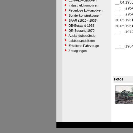
ELNA-Lokomotiven
__.04.195
Industrielokomotiven
__.__.195
Feuerlose Lokomotiven
__.__.195
Sonderkonstruktionen
30.05.196
SAAR (1920 - 1935)
DB-Bestand 1968
30.05.196
DR-Bestand 1970
__.__.197
Auslandsbestände
Lokbestandslisten
Erhaltene Fahrzeuge
__.__.198
Zerlegungen
Fotos