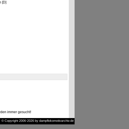
n [D]
den immer gesucht!
© Copyright 2006-2026 by dampflokomotivarchiv.de