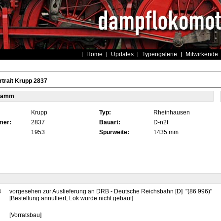
Home
Updates
Typengalerie
Mitwirkende
trait Krupp 2837
tamm
Krupp
Typ:
Rheinhausen
mer:
2837
Bauart:
D-n2t
1953
Spurweite:
1435 mm
3
vorgesehen zur Auslieferung an DRB - Deutsche Reichsbahn [D] "(86 996)"
[Bestellung annulliert, Lok wurde nicht gebaut]
[Vorratsbau]