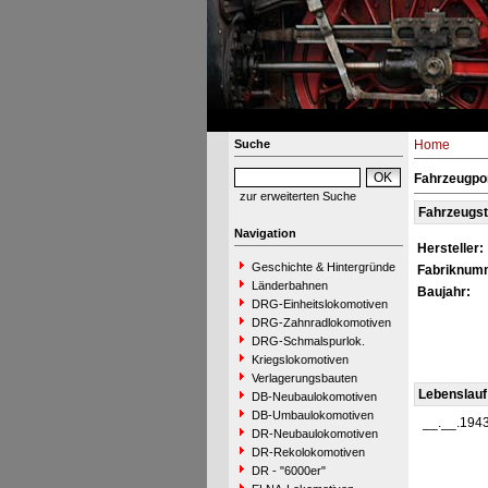
Suche
Home
Fahrzeugpor
zur erweiterten Suche
Fahrzeugs
Navigation
Hersteller:
Geschichte & Hintergründe
Fabriknum
Länderbahnen
Baujahr:
DRG-Einheitslokomotiven
DRG-Zahnradlokomotiven
DRG-Schmalspurlok.
Kriegslokomotiven
Verlagerungsbauten
Lebenslauf
DB-Neubaulokomotiven
DB-Umbaulokomotiven
__.__.194
DR-Neubaulokomotiven
DR-Rekolokomotiven
DR - "6000er"