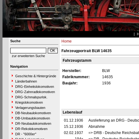
Suche
Home
Fahrzeugportrait BLW 14635
zur erweiterten Suche
Fahrzeugstamm
Navigation
Hersteller:
BLW
Geschichte & Hintergründe
Fabriknummer:
14635
Länderbahnen
Baujahr:
1936
DRG-Einheitslokomotiven
DRG-Zahnradlokomotiven
DRG-Schmalspurlok.
Kriegslokomotiven
Verlagerungsbauten
Lebenslauf
DB-Neubaulokomotiven
DB-Umbaulokomotiven
01.12.1936
Auslieferung an DRG - Deutsc
DR-Neubaulokomotiven
15.12.1936
Abnahme
DR-Rekolokomotiven
02.02.1937
=> DRB - Deutsche Reichsbah
DR - "6000er"