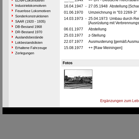
__.__.194x
=> DR - Deutsche Reichsbahn
ELNA-Lokomotiven
Industrielokomotiven
16.04.1947
-
27.05.1948 Abstellung [Scha
Feuerlose Lokomotiven
01.06.1970
Umzeichnung in "03 2269-3"
Sonderkonstruktionen
14.03.1973
-
25.04.1973 Umbau durch Re
SAAR (1920 - 1935)
[Ausrüstung mit Verbrennungs
DB-Bestand 1968
06.01.1977
Abstellung
DR-Bestand 1970
25.03.1977
z-Stellung
Auslandsbestände
22.07.1977
Ausmusterung [gemäß Ausmust
Lokbestandslisten
15.08.1977
++ [Raw Meiningen]
Erhaltene Fahrzeuge
Zerlegungen
Fotos
Ergänzungen zum Leb