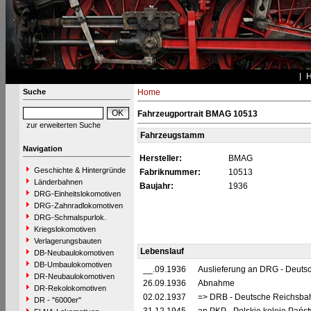
Suche
Home
Fahrzeugportrait BMAG 10513
zur erweiterten Suche
Fahrzeugstamm
Navigation
Hersteller:
BMAG
Geschichte & Hintergründe
Fabriknummer:
10513
Länderbahnen
Baujahr:
1936
DRG-Einheitslokomotiven
DRG-Zahnradlokomotiven
DRG-Schmalspurlok.
Kriegslokomotiven
Verlagerungsbauten
Lebenslauf
DB-Neubaulokomotiven
DB-Umbaulokomotiven
__.09.1936
Auslieferung an DRG - Deutsc
DR-Neubaulokomotiven
26.09.1936
Abnahme
DR-Rekolokomotiven
02.02.1937
=> DRB - Deutsche Reichsbah
DR - "6000er"