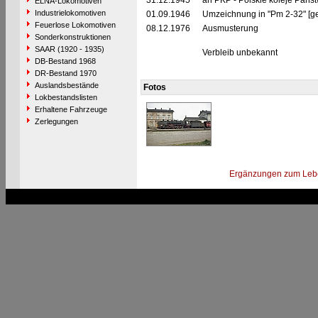
31.12.1945
an PKP - Polskie koleje Pańs
ELNA-Lokomotiven
Industrielokomotiven
01.09.1946
Umzeichnung in "Pm 2-32" [g
Feuerlose Lokomotiven
08.12.1976
Ausmusterung
Sonderkonstruktionen
SAAR (1920 - 1935)
Verbleib unbekannt
DB-Bestand 1968
DR-Bestand 1970
Auslandsbestände
Fotos
Lokbestandslisten
Erhaltene Fahrzeuge
Zerlegungen
Ergänzungen zum Leb