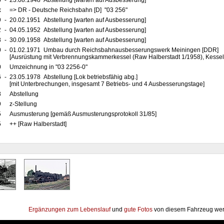
5
-
23.08.1948 Abstellung [warten auf Ausbesserung]
x
=> DR - Deutsche Reichsbahn [D] "03 256"
9
-
20.02.1951 Abstellung [warten auf Ausbesserung]
2
-
04.05.1952 Abstellung [warten auf Ausbesserung]
8
-
30.09.1958 Abstellung [warten auf Ausbesserung]
0
-
01.02.1971 Umbau durch Reichsbahnausbesserungswerk Meiningen [DDR]
[Ausrüstung mit Verbrennungskammerkessel (Raw Halberstadt 1/1958), Kessel 
0
Umzeichnung in "03 2256-0"
6
-
23.05.1978 Abstellung [Lok betriebsfähig abg.]
[mit Unterbrechungen, insgesamt 7 Betriebs- und 4 Ausbesserungstage]
8
Abstellung
9
z-Stellung
5
Ausmusterung [gemäß Ausmusterungsprotokoll 31/85]
5
++ [Raw Halberstadt]
Ergänzungen zum Lebenslauf
und
gute Fotos
von diesem Fahrzeug wer