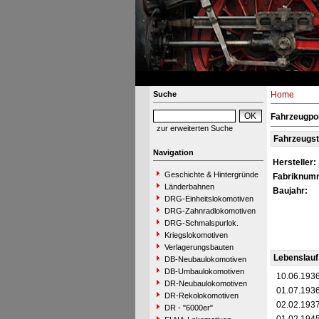
Suche
Home
Fahrzeugpo
zur erweiterten Suche
Fahrzeugs
Navigation
Hersteller:
Geschichte & Hintergründe
Fabriknum
Länderbahnen
Baujahr:
DRG-Einheitslokomotiven
DRG-Zahnradlokomotiven
DRG-Schmalspurlok.
Kriegslokomotiven
Verlagerungsbauten
Lebenslauf
DB-Neubaulokomotiven
DB-Umbaulokomotiven
10.06.193
DR-Neubaulokomotiven
01.07.193
DR-Rekolokomotiven
02.02.193
DR - "6000er"