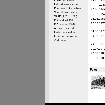
01.02.194
ELNA-Lokomotiven
Industrielokomotiven
__.__.194
Feuerlose Lokomotiven
24.05.194
Sonderkonstruktionen
02.02.195
SAAR (1920 - 1935)
06.06.195
DB-Bestand 1968
23.12.197
DR-Bestand 1970
Auslandsbestände
01.06.197
Lokbestandslisten
14.02.197
Erhaltene Fahrzeuge
Zerlegungen
24.05.197
30.07.197
24.07.198
__.09.198
Fotos