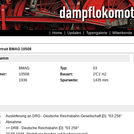
Home
Updates
Typengalerie
Mitwirkende
rtrait BMAG 10508
tamm
BMAG
Typ:
03
mer:
10508
Bauart:
2'C1'-h2
1936
Spurweite:
1435 mm
6
Auslieferung an DRG - Deutsche Reichsbahn-Gesellschaft [D] "03 256"
6
Abnahme
7
=> DRB - Deutsche Reichsbahn [D] "03 256"