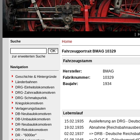
Suche
Home
Fahrzeugportrait BMAG 10329
zur erweiterten Suche
Fahrzeugstamm
Navigation
Hersteller:
BMAG
Geschichte & Hintergründe
Fabriknummer:
10329
Länderbahnen
Baujahr:
1934
DRG-Einheitslokomotiven
DRG-Zahnradlokomotiven
DRG-Schmalspurlok.
Kriegslokomotiven
Verlagerungsbauten
Lebenslauf
DB-Neubaulokomotiven
DB-Umbaulokomotiven
15.02.1935
Auslieferung an DRG - Deutsc
DR-Neubaulokomotiven
19.02.1935
Abnahme [Reichsbahnausbes
DR-Rekolokomotiven
02.02.1937
=> DRB - Deutsche Reichsbah
DR - "6000er"