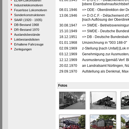
01.08.1945
=> D.O.C.F. - Détachement d'
ELNA-Lokomotiven
[obere Eisenbahnaufsichtsbeh
Industrielokomotiven
08.01.1946
=> ODE - Oberdirektion der D
Feuerlose Lokomotiven
Sonderkonstruktionen
13.06.1946
=> D.O.C.F. - Détachement d'
[nach Auflösung der Oberdire
SAAR (1920 - 1935)
DB-Bestand 1968
30.08.1947
=> SWDE - Betriebsvereinigu
DR-Bestand 1970
15.10.1949
=> SWDE - Deutsche Bundesba
Auslandsbestände
18.12.1951
=> DB - Deutsche Bundesbahn
Lokbestandslisten
01.01.1968
Umzeichnung in "003 188-0"
Erhaltene Fahrzeuge
02.09.1969
z-Stellung [nach Unfall] [Lok
Zerlegungen
03.12.1969
Genehmigung zur Ausmusteru
12.12.1969
Ausmusterung [gemäß Verf. B
20.02.1970
an Landratsamt Nürtingen, Nür
29.09.1970
Aufstellung als Denkmal, Max
Fotos