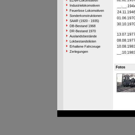
02.02.193
ELNA-Lokomotiven
Industrielokomotiven
__.__.194
Feuerlose Lokomotiven
24.11.194
Sonderkonstruktionen
01.06.197
SAAR (1920 - 1935)
30.10.197
DB-Bestand 1968
DR-Bestand 1970
13.07.197
Auslandsbestände
08.08.197
Lokbestandslisten
10.08.198
Erhaltene Fahrzeuge
Zerlegungen
__.10.198
Fotos