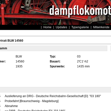
Home
Updates
Typengalerie
Mitwirkende
rtrait BLW 14560
tamm
BLW
Typ:
03
mer:
14560
Bauart:
2'C1'-h2
1935
Spurweite:
1435 mm
5
Auslieferung an DRG - Deutsche Reichsbahn-Gesellschaft [D] "03 180"
5
Probefahrt [Braunschweig - Magdeburg]
5
Abnahme