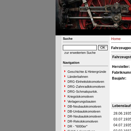
Suche
Home
Fahrzeugpo
zur erweiterten Suche
Fahrzeugs
Navigation
Hersteller:
Geschichte & Hintergründe
Fabriknum
Länderbahnen
Baujahr:
DRG-Einheitslokomotiven
DRG-Zahnradlokomotiven
DRG-Schmalspurlok.
Kriegslokomotiven
Verlagerungsbauten
Lebenslauf
DB-Neubaulokomotiven
DB-Umbaulokomotiven
28.06.193
DR-Neubaulokomotiven
03.07.193
DR-Rekolokomotiven
04.07.193
DR - "6000er"