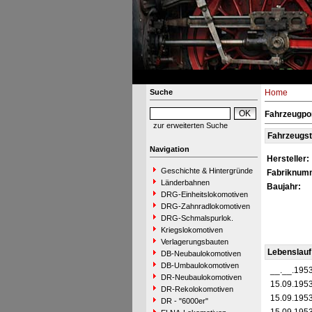
Suche
Home
Fahrzeugpo
zur erweiterten Suche
Fahrzeugs
Navigation
Hersteller:
Geschichte & Hintergründe
Fabriknum
Länderbahnen
Baujahr:
DRG-Einheitslokomotiven
DRG-Zahnradlokomotiven
DRG-Schmalspurlok.
Kriegslokomotiven
Verlagerungsbauten
Lebenslauf
DB-Neubaulokomotiven
DB-Umbaulokomotiven
__.__.195
DR-Neubaulokomotiven
15.09.195
DR-Rekolokomotiven
15.09.195
DR - "6000er"