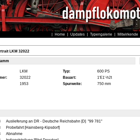
Home
Updates
Typengalerie
Mitwirkende
rtrait LKM 32022
tamm
LKM
Typ:
600 PS
mer:
32022
Bauart:
1'E1'-h2t
1953
Spurweite:
750 mm
3
Auslieferung an DR - Deutsche Reichsbahn [D] "99 781"
3
Probefahrt [Hainsberg-Kipsdorf]
3
Abnahme