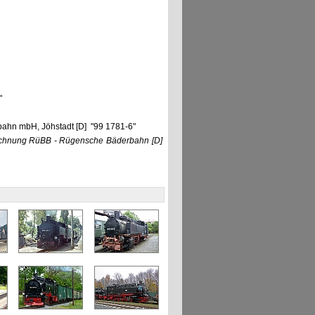
"
bahn mbH, Jöhstadt [D] "99 1781-6"
eichnung RüBB - Rügensche Bäderbahn
[D]