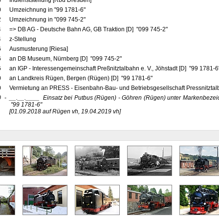
3
Indienststellung [Rbd Dresden]
0
Umzeichnung in "99 1781-6"
2
Umzeichnung in "099 745-2"
4
=> DB AG - Deutsche Bahn AG, GB Traktion [D] "099 745-2"
4
z-Stellung
6
Ausmusterung [Riesa]
6
an DB Museum, Nürnberg [D] "099 745-2"
6
an IGP - Interessengemeinschaft Preßnitztalbahn e. V., Jöhstadt [D] "99 1781-6
0
an Landkreis Rügen, Bergen (Rügen) [D] "99 1781-6"
0
Vermietung an PRESS - Eisenbahn-Bau- und Betriebsgesellschaft Pressnitztal
0
-
__.__.____
Einsatz bei Putbus (Rügen) - Göhren (Rügen) unter Markenbez
"99 1781-6"
[01.09.2018 auf Rügen vh, 19.04.2019 vh]