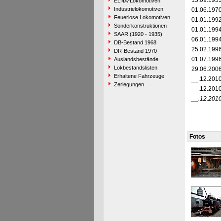
15.09.195
ELNA-Lokomotiven
Industrielokomotiven
01.06.197
Feuerlose Lokomotiven
01.01.199
Sonderkonstruktionen
01.01.199
SAAR (1920 - 1935)
06.01.199
DB-Bestand 1968
25.02.199
DR-Bestand 1970
01.07.199
Auslandsbestände
Lokbestandslisten
29.06.200
Erhaltene Fahrzeuge
__.12.201
Zerlegungen
__.12.201
__.12.201
Fotos