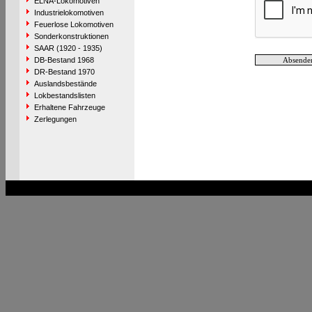
ELNA-Lokomotiven
Industrielokomotiven
Feuerlose Lokomotiven
Sonderkonstruktionen
SAAR (1920 - 1935)
DB-Bestand 1968
DR-Bestand 1970
Auslandsbestände
Lokbestandslisten
Erhaltene Fahrzeuge
Zerlegungen