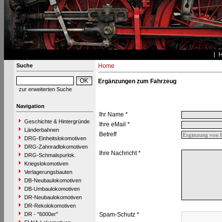
Suche
Home
Ergänzungen zum Fahrzeug
zur erweiterten Suche
Navigation
Ihr Name *
Geschichte & Hintergründe
Ihre eMail *
Länderbahnen
Betreff
DRG-Einheitslokomotiven
DRG-Zahnradlokomotiven
Ihre Nachricht *
DRG-Schmalspurlok.
Kriegslokomotiven
Verlagerungsbauten
DB-Neubaulokomotiven
DB-Umbaulokomotiven
DR-Neubaulokomotiven
DR-Rekolokomotiven
DR - "6000er"
Spam-Schutz *