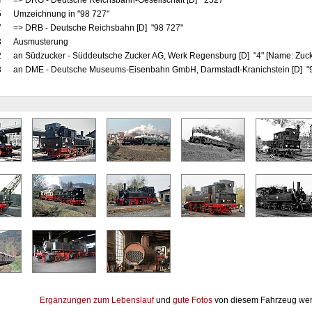
4
=> DRG - Deutsche Reichsbahn-Gesellschaft [D] "2527"
5
Umzeichnung in "98 727"
7
=> DRB - Deutsche Reichsbahn [D] "98 727"
3
Ausmusterung
2
an Südzucker - Süddeutsche Zucker AG, Werk Regensburg [D] "4" [Name: Zuck
3
an DME - Deutsche Museums-Eisenbahn GmbH, Darmstadt-Kranichstein [D] "9
Ergänzungen zum Lebenslauf
und
gute Fotos
von diesem Fahrzeug wer