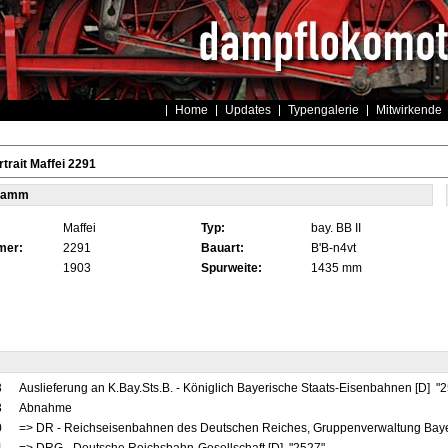
Home
Updates
Typengalerie
Mitwirkende
trait Maffei 2291
tamm
Maffei
Typ:
bay. BB II
mer:
2291
Bauart:
B'B-n4vt
1903
Spurweite:
1435 mm
3
Auslieferung an K.Bay.Sts.B. - Königlich Bayerische Staats-Eisenbahnen [D] "
3
Abnahme
0
=> DR - Reichseisenbahnen des Deutschen Reiches, Gruppenverwaltung Baye