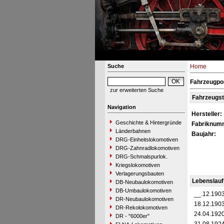
Suche
Home
Fahrzeugpor
zur erweiterten Suche
Fahrzeugs
Navigation
Hersteller:
Geschichte & Hintergründe
Fabriknum
Länderbahnen
Baujahr:
DRG-Einheitslokomotiven
DRG-Zahnradlokomotiven
DRG-Schmalspurlok.
Kriegslokomotiven
Verlagerungsbauten
Lebenslauf
DB-Neubaulokomotiven
DB-Umbaulokomotiven
__.12.190
DR-Neubaulokomotiven
18.12.190
DR-Rekolokomotiven
24.04.192
DR - "6000er"