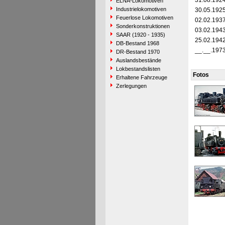
31.08.192
ELNA-Lokomotiven
Industrielokomotiven
30.05.192
Feuerlose Lokomotiven
02.02.193
Sonderkonstruktionen
03.02.194
SAAR (1920 - 1935)
25.02.194
DB-Bestand 1968
__.__.197
DR-Bestand 1970
Auslandsbestände
Lokbestandslisten
Fotos
Erhaltene Fahrzeuge
Zerlegungen