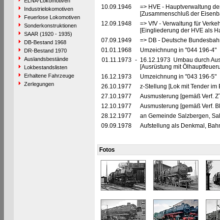
ELNA-Lokomotiven
10.09.1946
=> HVE - Hauptverwaltung de
Industrielokomotiven
[Zusammenschluß der Eisenba
Feuerlose Lokomotiven
12.09.1948
=> VfV - Verwaltung für Verke
Sonderkonstruktionen
[Eingliederung der HVE als Ha
SAAR (1920 - 1935)
07.09.1949
=> DB - Deutsche Bundesbah
DB-Bestand 1968
01.01.1968
Umzeichnung in "044 196-4"
DR-Bestand 1970
Auslandsbestände
01.11.1973
-
16.12.1973 Umbau durch Au
[Ausrüstung mit Ölhauptfeuer
Lokbestandslisten
Erhaltene Fahrzeuge
16.12.1973
Umzeichnung in "043 196-5"
Zerlegungen
26.10.1977
z-Stellung [Lok mit Tender im
27.10.1977
Ausmusterung [gemäß Verf. Z
12.10.1977
Ausmusterung [gemäß Verf. B
28.12.1977
an Gemeinde Salzbergen, Salz
09.09.1978
Aufstellung als Denkmal, Bah
Fotos