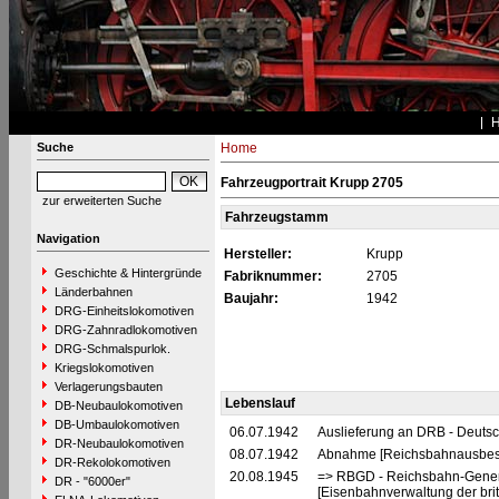
Suche
Home
Fahrzeugportrait Krupp 2705
zur erweiterten Suche
Fahrzeugstamm
Navigation
Hersteller:
Krupp
Geschichte & Hintergründe
Fabriknummer:
2705
Länderbahnen
Baujahr:
1942
DRG-Einheitslokomotiven
DRG-Zahnradlokomotiven
DRG-Schmalspurlok.
Kriegslokomotiven
Verlagerungsbauten
Lebenslauf
DB-Neubaulokomotiven
DB-Umbaulokomotiven
06.07.1942
Auslieferung an DRB - Deuts
DR-Neubaulokomotiven
08.07.1942
Abnahme [Reichsbahnausbes
DR-Rekolokomotiven
20.08.1945
=> RBGD - Reichsbahn-General
DR - "6000er"
[Eisenbahnverwaltung der brit