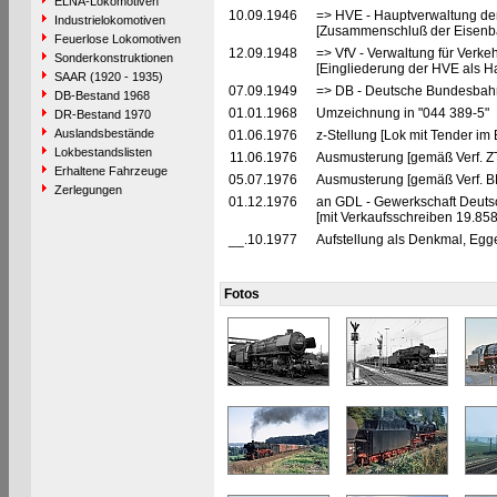
ELNA-Lokomotiven
10.09.1946
=> HVE - Hauptverwaltung de
Industrielokomotiven
[Zusammenschluß der Eisenba
Feuerlose Lokomotiven
12.09.1948
=> VfV - Verwaltung für Verke
Sonderkonstruktionen
[Eingliederung der HVE als Ha
SAAR (1920 - 1935)
07.09.1949
=> DB - Deutsche Bundesbahn
DB-Bestand 1968
01.01.1968
Umzeichnung in "044 389-5"
DR-Bestand 1970
Auslandsbestände
01.06.1976
z-Stellung [Lok mit Tender im
Lokbestandslisten
11.06.1976
Ausmusterung [gemäß Verf. Z
Erhaltene Fahrzeuge
05.07.1976
Ausmusterung [gemäß Verf. 
Zerlegungen
01.12.1976
an GDL - Gewerkschaft Deutsc
[mit Verkaufsschreiben 19.858
__.10.1977
Aufstellung als Denkmal, Eg
Fotos