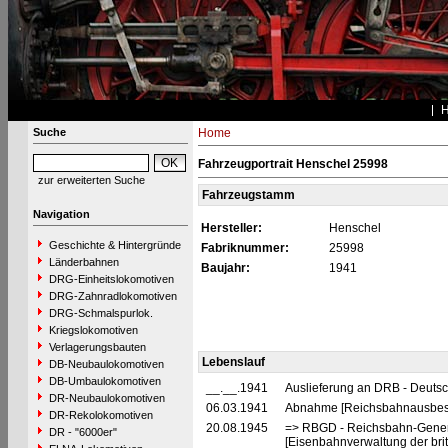
Suche
Home
Fahrzeugportrait Henschel 25998
zur erweiterten Suche
Fahrzeugstamm
Navigation
Hersteller:
Henschel
Geschichte & Hintergründe
Fabriknummer:
25998
Länderbahnen
Baujahr:
1941
DRG-Einheitslokomotiven
DRG-Zahnradlokomotiven
DRG-Schmalspurlok.
Kriegslokomotiven
Verlagerungsbauten
Lebenslauf
DB-Neubaulokomotiven
DB-Umbaulokomotiven
__.__.1941
Auslieferung an DRB - Deuts
DR-Neubaulokomotiven
06.03.1941
Abnahme [Reichsbahnausbess
DR-Rekolokomotiven
20.08.1945
=> RBGD - Reichsbahn-General
DR - "6000er"
[Eisenbahnverwaltung der brit