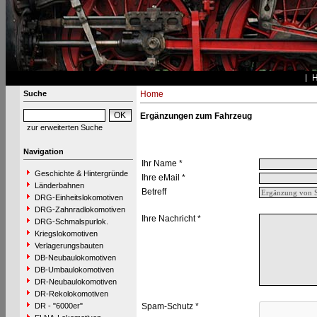
Suche
Home
Ergänzungen zum Fahrzeug
zur erweiterten Suche
Navigation
Ihr Name *
Geschichte & Hintergründe
Ihre eMail *
Länderbahnen
Betreff
DRG-Einheitslokomotiven
DRG-Zahnradlokomotiven
Ihre Nachricht *
DRG-Schmalspurlok.
Kriegslokomotiven
Verlagerungsbauten
DB-Neubaulokomotiven
DB-Umbaulokomotiven
DR-Neubaulokomotiven
DR-Rekolokomotiven
DR - "6000er"
Spam-Schutz *