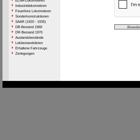
ELNA-Lokomotiven
Industrielokomotiven
Feuerlose Lokomotiven
Sonderkonstruktionen
SAAR (1920 - 1935)
DB-Bestand 1968
DR-Bestand 1970
Auslandsbestände
Lokbestandslisten
Erhaltene Fahrzeuge
Zerlegungen