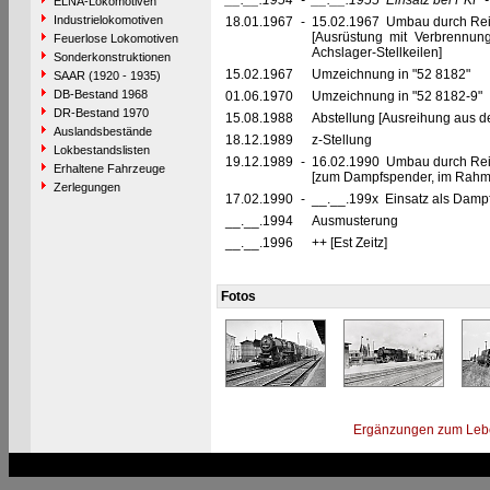
__.__.1954
-
__.__.1955
Einsatz bei PKP 
ELNA-Lokomotiven
Industrielokomotiven
18.01.1967
-
15.02.1967 Umbau durch Rei
[Ausrüstung mit Verbrennu
Feuerlose Lokomotiven
Achslager-Stellkeilen]
Sonderkonstruktionen
15.02.1967
Umzeichnung in "52 8182"
SAAR (1920 - 1935)
DB-Bestand 1968
01.06.1970
Umzeichnung in "52 8182-9"
DR-Bestand 1970
15.08.1988
Abstellung [Ausreihung aus d
Auslandsbestände
18.12.1989
z-Stellung
Lokbestandslisten
19.12.1989
-
16.02.1990 Umbau durch Re
Erhaltene Fahrzeuge
[zum Dampfspender, im Rahm
Zerlegungen
17.02.1990
-
__.__.199x Einsatz als Dampf
__.__.1994
Ausmusterung
__.__.1996
++ [Est Zeitz]
Fotos
Ergänzungen zum Leb