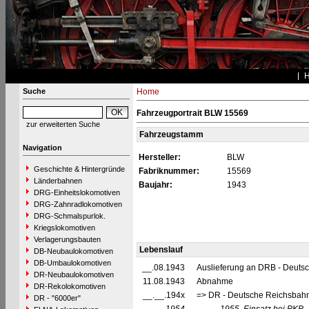
Suche
Home
Fahrzeugportrait BLW 15569
zur erweiterten Suche
Fahrzeugstamm
Navigation
Hersteller:
BLW
Geschichte & Hintergründe
Fabriknummer:
15569
Länderbahnen
Baujahr:
1943
DRG-Einheitslokomotiven
DRG-Zahnradlokomotiven
DRG-Schmalspurlok.
Kriegslokomotiven
Verlagerungsbauten
Lebenslauf
DB-Neubaulokomotiven
DB-Umbaulokomotiven
__.08.1943
Auslieferung an DRB - Deuts
DR-Neubaulokomotiven
11.08.1943
Abnahme
DR-Rekolokomotiven
__.__.194x
=> DR - Deutsche Reichsbahn
DR - "6000er"