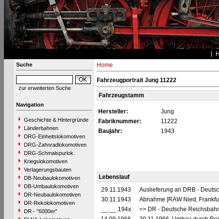
Suche
Home
Fahrzeugportrait Jung 11222
zur erweiterten Suche
Fahrzeugstamm
Navigation
Hersteller:
Jung
Geschichte & Hintergründe
Fabriknummer:
11222
Länderbahnen
Baujahr:
1943
DRG-Einheitslokomotiven
DRG-Zahnradlokomotiven
DRG-Schmalspurlok.
Kriegslokomotiven
Verlagerungsbauten
Lebenslauf
DB-Neubaulokomotiven
DB-Umbaulokomotiven
29.11.1943
Auslieferung an DRB - Deuts
DR-Neubaulokomotiven
30.11.1943
Abnahme [RAW Nied, Frankfur
DR-Rekolokomotiven
__.__.194x
=> DR - Deutsche Reichsbahn
DR - "6000er"