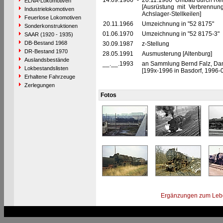
14.09.1966
-
20.11.1966 Umbau durch Reic
ELNA-Lokomotiven
[Ausrüstung mit Verbrennu
Industrielokomotiven
Achslager-Stellkeilen]
Feuerlose Lokomotiven
20.11.1966
Umzeichnung in "52 8175"
Sonderkonstruktionen
01.06.1970
Umzeichnung in "52 8175-3"
SAAR (1920 - 1935)
DB-Bestand 1968
30.09.1987
z-Stellung
DR-Bestand 1970
28.05.1991
Ausmusterung [Altenburg]
Auslandsbestände
__.__.1993
an Sammlung Bernd Falz, Dam
Lokbestandslisten
[199x-1996 in Basdorf, 1996-0
Erhaltene Fahrzeuge
Zerlegungen
Fotos
Ergänzungen zum Leb