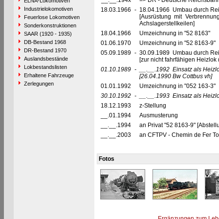
__.__.194x
=> DR - Deutsche Reichsbahn
ELNA-Lokomotiven
Industrielokomotiven
18.03.1966
-
18.04.1966 Umbau durch Rei
[Ausrüstung mit Verbrennu
Feuerlose Lokomotiven
Achslagerstellkeilen]
Sonderkonstruktionen
18.04.1966
Umzeichnung in "52 8163"
SAAR (1920 - 1935)
DB-Bestand 1968
01.06.1970
Umzeichnung in "52 8163-9"
DR-Bestand 1970
05.09.1989
-
30.09.1989 Umbau durch Re
Auslandsbestände
[zur nicht fahrfähigen Heizlo
Lokbestandslisten
01.10.1989
-
__.__.1992
Einsatz als Heiz
Erhaltene Fahrzeuge
[26.04.1990 Bw Cottbus vh]
Zerlegungen
01.01.1992
Umzeichnung in "052 163-3"
30.10.1992
-
__.__.1993
Einsatz als Heiz
18.12.1993
z-Stellung
__.01.1994
Ausmusterung
__.__.1994
an Privat "52 8163-9" [Abste
__.__.2003
an CFTPV - Chemin de Fer Tour
Fotos
Ergänzungen zum Leb