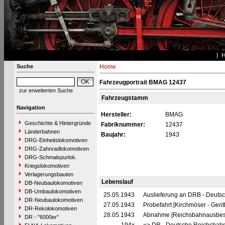
Suche
Home
Fahrzeugportrait BMAG 12437
zur erweiterten Suche
Fahrzeugstamm
Navigation
Hersteller:
BMAG
Geschichte & Hintergründe
Fabriknummer:
12437
Länderbahnen
Baujahr:
1943
DRG-Einheitslokomotiven
DRG-Zahnradlokomotiven
DRG-Schmalspurlok.
Kriegslokomotiven
Verlagerungsbauten
Lebenslauf
DB-Neubaulokomotiven
DB-Umbaulokomotiven
25.05.1943
Auslieferung an DRB - Deuts
DR-Neubaulokomotiven
27.05.1943
Probefahrt [Kirchmöser - Gent
DR-Rekolokomotiven
28.05.1943
Abnahme [Reichsbahnausbes
DR - "6000er"