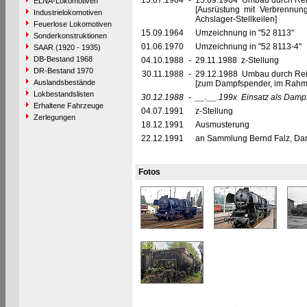
15.07.1964
-
15.09.1964 Umbau durch Reic
ELNA-Lokomotiven
[Ausrüstung mit Verbrennu
Industrielokomotiven
Achslager-Stellkeilen]
Feuerlose Lokomotiven
15.09.1964
Umzeichnung in "52 8113"
Sonderkonstruktionen
01.06.1970
Umzeichnung in "52 8113-4"
SAAR (1920 - 1935)
DB-Bestand 1968
04.10.1988
-
29.11.1988 z-Stellung
DR-Bestand 1970
30.11.1988
-
29.12.1988 Umbau durch Re
Auslandsbestände
[zum Dampfspender, im Rahm
Lokbestandslisten
30.12.1988
-
__.__.199x
Einsatz als Damp
Erhaltene Fahrzeuge
04.07.1991
z-Stellung
Zerlegungen
18.12.1991
Ausmusterung
22.12.1991
an Sammlung Bernd Falz, Dam
Fotos