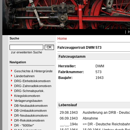
Suche
Home
Fahrzeugportrait DWM 573
zur erweiterten Suche
Fahrzeugstamm
Navigation
Hersteller:
DWM
Geschichte & Hintergründe
Fabriknummer:
573
Länderbahnen
Baujahr:
1943
DRG-Einheitslokomotiven
DRG-Zahnradlokomotiven
DRG-Schmalspurlok.
Kriegslokomotiven
Verlagerungsbauten
Lebenslauf
DB-Neubaulokomotiven
DB-Umbaulokomotiven
29.08.1943
Auslieferung an DRB - Deuts
DR-Neubaulokomotiven
06.09.1943
Abnahme
DR-Rekolokomotiven
__.__.194x
=> DR - Deutsche Reichsbahn
DR - "6000er"