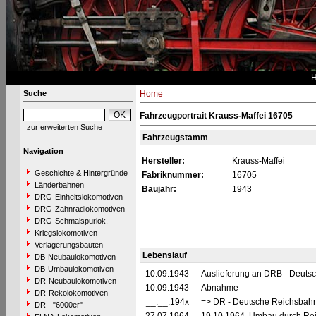
Suche
Home
Fahrzeugportrait Krauss-Maffei 16705
zur erweiterten Suche
Fahrzeugstamm
Navigation
Hersteller:
Krauss-Maffei
Geschichte & Hintergründe
Fabriknummer:
16705
Länderbahnen
Baujahr:
1943
DRG-Einheitslokomotiven
DRG-Zahnradlokomotiven
DRG-Schmalspurlok.
Kriegslokomotiven
Verlagerungsbauten
Lebenslauf
DB-Neubaulokomotiven
DB-Umbaulokomotiven
10.09.1943
Auslieferung an DRB - Deuts
DR-Neubaulokomotiven
10.09.1943
Abnahme
DR-Rekolokomotiven
__.__.194x
=> DR - Deutsche Reichsbahn
DR - "6000er"