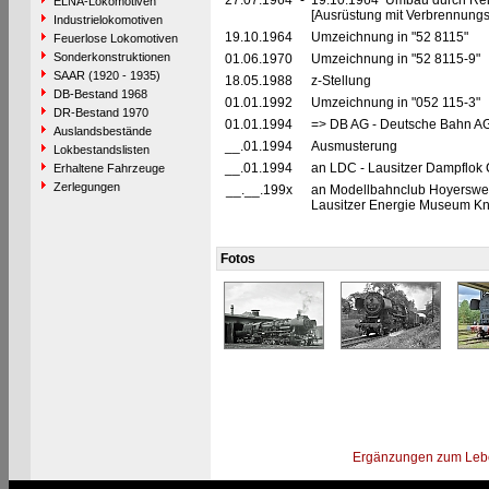
27.07.1964
-
19.10.1964 Umbau durch Reic
ELNA-Lokomotiven
[Ausrüstung mit Verbrennung
Industrielokomotiven
19.10.1964
Umzeichnung in "52 8115"
Feuerlose Lokomotiven
Sonderkonstruktionen
01.06.1970
Umzeichnung in "52 8115-9"
SAAR (1920 - 1935)
18.05.1988
z-Stellung
DB-Bestand 1968
01.01.1992
Umzeichnung in "052 115-3"
DR-Bestand 1970
01.01.1994
=> DB AG - Deutsche Bahn AG,
Auslandsbestände
__.01.1994
Ausmusterung
Lokbestandslisten
__.01.1994
an LDC - Lausitzer Dampflok C
Erhaltene Fahrzeuge
Zerlegungen
__.__.199x
an Modellbahnclub Hoyerswerd
Lausitzer Energie Museum K
Fotos
Ergänzungen zum Leb