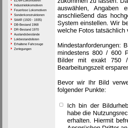
zukommen zu lassen. Das 
ELNA-Lokomotiven
Industrielokomotiven
auswählen, Angaben e
Feuerlose Lokomotiven
anschließend das hochge
Sonderkonstruktionen
SAAR (1920 - 1935)
System einstellen. Wir b
DB-Bestand 1968
welche Fotos tatsächlich
DR-Bestand 1970
Auslandsbestände
Lokbestandslisten
Mindestanforderungen: B
Erhaltene Fahrzeuge
Zerlegungen
mindestens 800 / 600 P
Bilder mit exakt 750 
Bearbeitungszeit erspare
Bevor wir Ihr Bild verw
folgender Punkte:
Ich bin der Bildurhe
habe die Nutzungsrec
erhalten. Hiermit bef
Ansprüchen Dritter a