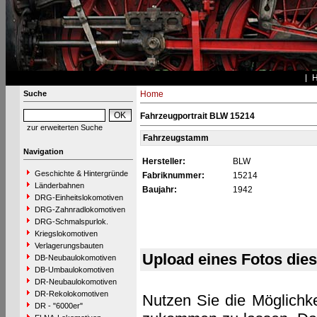
Suche
Home
Fahrzeugportrait BLW 15214
zur erweiterten Suche
Fahrzeugstamm
Navigation
Hersteller:
BLW
Geschichte & Hintergründe
Fabriknummer:
15214
Länderbahnen
Baujahr:
1942
DRG-Einheitslokomotiven
DRG-Zahnradlokomotiven
DRG-Schmalspurlok.
Kriegslokomotiven
Verlagerungsbauten
Upload eines Fotos die
DB-Neubaulokomotiven
DB-Umbaulokomotiven
DR-Neubaulokomotiven
DR-Rekolokomotiven
Nutzen Sie die Möglichke
DR - "6000er"