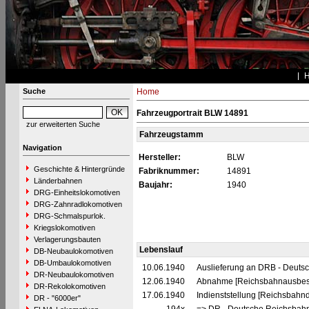
Suche
Home
Fahrzeugportrait BLW 14891
zur erweiterten Suche
Fahrzeugstamm
Navigation
Hersteller:
BLW
Geschichte & Hintergründe
Fabriknummer:
14891
Länderbahnen
Baujahr:
1940
DRG-Einheitslokomotiven
DRG-Zahnradlokomotiven
DRG-Schmalspurlok.
Kriegslokomotiven
Verlagerungsbauten
Lebenslauf
DB-Neubaulokomotiven
DB-Umbaulokomotiven
10.06.1940
Auslieferung an DRB - Deuts
DR-Neubaulokomotiven
12.06.1940
Abnahme [Reichsbahnausbes
DR-Rekolokomotiven
17.06.1940
Indienststellung [Reichsbahndi
DR - "6000er"