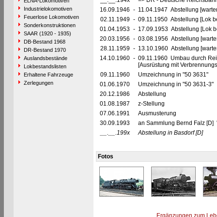
__.__.194x
=> DR - Deutsche Reichsbahn
ELNA-Lokomotiven
Industrielokomotiven
16.09.1946
-
11.04.1947 Abstellung [warte
Feuerlose Lokomotiven
02.11.1949
-
09.11.1950 Abstellung [Lok be
Sonderkonstruktionen
01.04.1953
-
17.09.1953 Abstellung [Lok be
SAAR (1920 - 1935)
20.03.1956
-
03.08.1956 Abstellung [warte
DB-Bestand 1968
28.11.1959
-
13.10.1960 Abstellung [warte
DR-Bestand 1970
14.10.1960
-
09.11.1960 Umbau durch Rei
Auslandsbestände
[Ausrüstung mit Verbrennun
Lokbestandslisten
09.11.1960
Umzeichnung in "50 3631"
Erhaltene Fahrzeuge
Zerlegungen
01.06.1970
Umzeichnung in "50 3631-3"
20.12.1986
Abstellung
01.08.1987
z-Stellung
07.06.1991
Ausmusterung
30.09.1993
an Sammlung Bernd Falz [D] 
__.__.199x
Abstellung in Basdorf
[D]
Fotos
Ergänzungen zum Leb