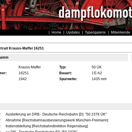
Home
Updates
Typengalerie
Mitwirkende
trait Krauss-Maffei 16251
tamm
Krauss-Maffei
Typ:
50 ÜK
mer:
16251
Bauart:
1'E-h2
1942
Spurweite:
1435 mm
2
Auslieferung an DRB - Deutsche Reichsbahn [D] "50 2376 ÜK"
2
Abnahme [Reichsbahnausbesserungswerk München-Freimann]
2
Indienststellung [Reichsbahndirektion Regensburg]