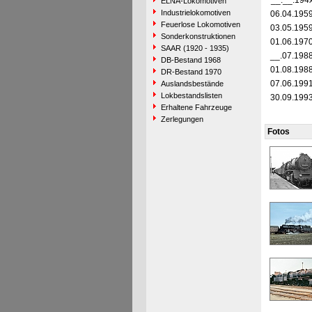
__.__.194
ELNA-Lokomotiven
Industrielokomotiven
06.04.195
Feuerlose Lokomotiven
03.05.195
Sonderkonstruktionen
01.06.197
SAAR (1920 - 1935)
__.07.198
DB-Bestand 1968
01.08.198
DR-Bestand 1970
07.06.199
Auslandsbestände
Lokbestandslisten
30.09.199
Erhaltene Fahrzeuge
Zerlegungen
Fotos