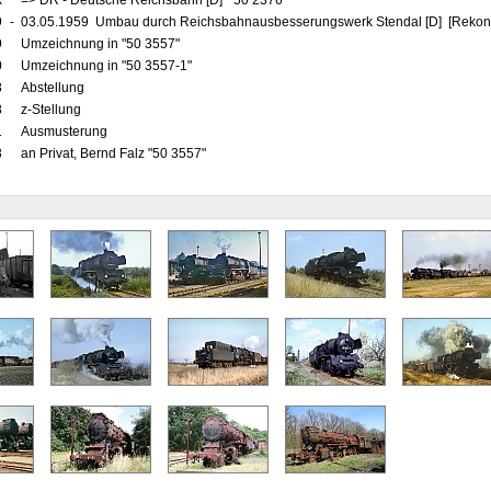
x
=> DR - Deutsche Reichsbahn [D] "50 2376"
9
-
03.05.1959 Umbau durch Reichsbahnausbesserungswerk Stendal [D] [Rekons
9
Umzeichnung in "50 3557"
0
Umzeichnung in "50 3557-1"
8
Abstellung
8
z-Stellung
1
Ausmusterung
3
an Privat, Bernd Falz "50 3557"