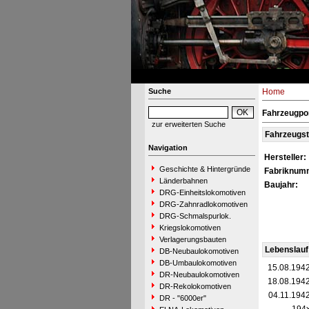
Suche
Home
Fahrzeugpor
zur erweiterten Suche
Fahrzeugs
Navigation
Hersteller:
Geschichte & Hintergründe
Fabriknum
Länderbahnen
Baujahr:
DRG-Einheitslokomotiven
DRG-Zahnradlokomotiven
DRG-Schmalspurlok.
Kriegslokomotiven
Verlagerungsbauten
Lebenslauf
DB-Neubaulokomotiven
DB-Umbaulokomotiven
15.08.194
DR-Neubaulokomotiven
18.08.194
DR-Rekolokomotiven
04.11.194
DR - "6000er"