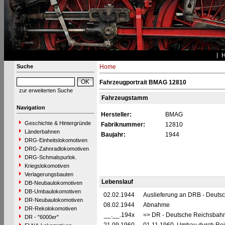
Suche
Home
Fahrzeugportrait BMAG 12810
zur erweiterten Suche
Fahrzeugstamm
Navigation
Hersteller:
BMAG
Geschichte & Hintergründe
Fabriknummer:
12810
Länderbahnen
Baujahr:
1944
DRG-Einheitslokomotiven
DRG-Zahnradlokomotiven
DRG-Schmalspurlok.
Kriegslokomotiven
Verlagerungsbauten
Lebenslauf
DB-Neubaulokomotiven
DB-Umbaulokomotiven
02.02.1944
Auslieferung an DRB - Deuts
DR-Neubaulokomotiven
08.02.1944
Abnahme
DR-Rekolokomotiven
__.__.194x
=> DR - Deutsche Reichsbahn
DR - "6000er"