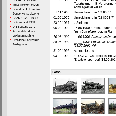
21.09.1960
-
01.11.1960 Umbau durch Rei
ELNA-Lokomotiven
[Ausrüstung mit Verbrennu
Industrielokomotiven
Achslagerstellkeilen]
Feuerlose Lokomotiven
01.11.1960
Umzeichnung in "52 8003"
Sonderkonstruktionen
01.06.1970
Umzeichnung in "52 8003-7"
SAAR (1920 - 1935)
DB-Bestand 1968
23.12.1987
z-Stellung
DR-Bestand 1970
06.04.1990
-
15.06.1990 Umbau durch Re
Auslandsbestände
[zum Dampfspender, im Rahm
Lokbestandslisten
16.06.1990
-
__.06.1990
Einsatz als Damp
Erhaltene Fahrzeuge
28.06.1990
-
__.__.199x
Einsatz als Dam
Zerlegungen
[23.07.1992 vh]
31.05.1992
Ausmusterung
03.12.1992
an ÖGEG - Österreichische Ges
[Ersatzteilspender] [14.09.201
Fotos