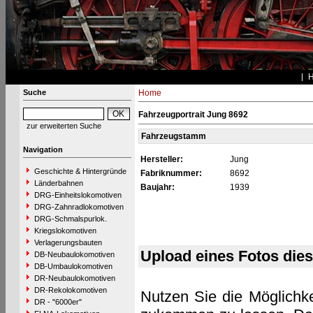
Suche
Home
Fahrzeugportrait Jung 8692
zur erweiterten Suche
Fahrzeugstamm
Navigation
Hersteller:
Jung
Geschichte & Hintergründe
Fabriknummer:
8692
Länderbahnen
Baujahr:
1939
DRG-Einheitslokomotiven
DRG-Zahnradlokomotiven
DRG-Schmalspurlok.
Kriegslokomotiven
Verlagerungsbauten
Upload eines Fotos die
DB-Neubaulokomotiven
DB-Umbaulokomotiven
DR-Neubaulokomotiven
DR-Rekolokomotiven
Nutzen Sie die Möglichke
DR - "6000er"