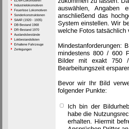
zukommen zu lassen. Das 
ELNA-Lokomotiven
Industrielokomotiven
auswählen, Angaben e
Feuerlose Lokomotiven
anschließend das hochge
Sonderkonstruktionen
SAAR (1920 - 1935)
System einstellen. Wir b
DB-Bestand 1968
welche Fotos tatsächlich
DR-Bestand 1970
Auslandsbestände
Lokbestandslisten
Mindestanforderungen: B
Erhaltene Fahrzeuge
Zerlegungen
mindestens 800 / 600 P
Bilder mit exakt 750 
Bearbeitungszeit erspare
Bevor wir Ihr Bild verw
folgender Punkte:
Ich bin der Bildurhe
habe die Nutzungsrec
erhalten. Hiermit bef
Ansprüchen Dritter a