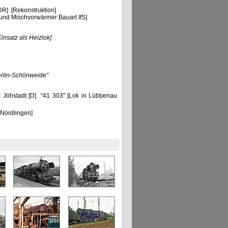
R] [Rekonstruktion]
nd Mischvorwärmer Bauart IfS]
Einsatz als Heizlok]
rlin-Schönweide"
 Jöhstadt [D] "41 303" [Lok in Lübbenau
 Nördlingen]