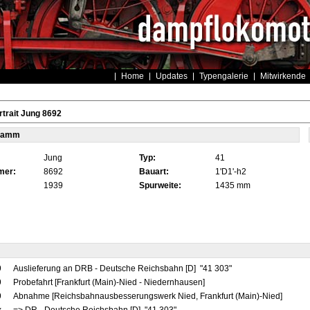
Home
Updates
Typengalerie
Mitwirkende
trait Jung 8692
tamm
Jung
Typ:
41
mer:
8692
Bauart:
1'D1'-h2
1939
Spurweite:
1435 mm
9
Auslieferung an DRB - Deutsche Reichsbahn [D] "41 303"
9
Probefahrt [Frankfurt (Main)-Nied - Niedernhausen]
9
Abnahme [Reichsbahnausbesserungswerk Nied, Frankfurt (Main)-Nied]