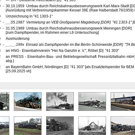
x
=> DR - Deutsche Reichsbahn [D] "41 303"
9
-
30.10.1959 Umbau durch Reichsbahnausbesserungswerk Karl-Marx-Stadt [DD
[Ausrüstung mit Verbrennungskammer-Kessel 39E (Raw Halberstadt 76/1959) u
0
Umzeichnung in "41 1303-1"
7
-
__.05.1987
Vermietung an VEB Großgaserei Magdeburg
[DDR]
"41 1303-1"
[
9
-
31.05.1989 Umbau durch Reichsbahnausbesserungswerk Meiningen [DDR]
[zum Dampfspender, im Rahmen einer L6 Untersuchung]
9
Ausmusterung
9
-
__.__.199x
Einsatz als Dampfspender im Bw Berlin-Schönweide
[DDR]
"TA Be
3
an HNG - Eisenbahnverein "Hei Na Ganzlin e. V.", Röbel [D] "41 303"
2
an PRESS - Eisenbahn-Bau- und Betriebsgesellschaft Pressnitztalbahn mbH,
abg.]
2
an BayernBahn GmbH, Nördlingen [D] "41 303" [als Ersatzteilspender für BEM
[25.09.2025 vh]