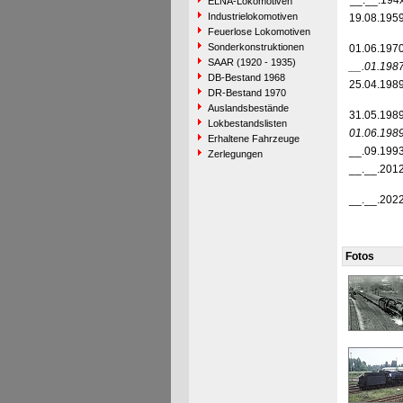
__.__.194
ELNA-Lokomotiven
Industrielokomotiven
19.08.195
Feuerlose Lokomotiven
Sonderkonstruktionen
01.06.197
SAAR (1920 - 1935)
__.01.198
DB-Bestand 1968
25.04.198
DR-Bestand 1970
Auslandsbestände
31.05.198
Lokbestandslisten
01.06.198
Erhaltene Fahrzeuge
__.09.199
Zerlegungen
__.__.201
__.__.202
Fotos