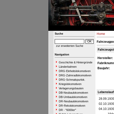
Suche
Home
Fahrzeugpor
zur erweiterten Suche
Fahrzeugs
Navigation
Hersteller:
Geschichte & Hintergründe
Fabriknum
Länderbahnen
Baujahr:
DRG-Einheitslokomotiven
DRG-Zahnradlokomotiven
DRG-Schmalspurlok.
Kriegslokomotiven
Verlagerungsbauten
Lebenslauf
DB-Neubaulokomotiven
DB-Umbaulokomotiven
28.09.193
DR-Neubaulokomotiven
02.10.193
DR-Rekolokomotiven
04.10.193
DR - "6000er"