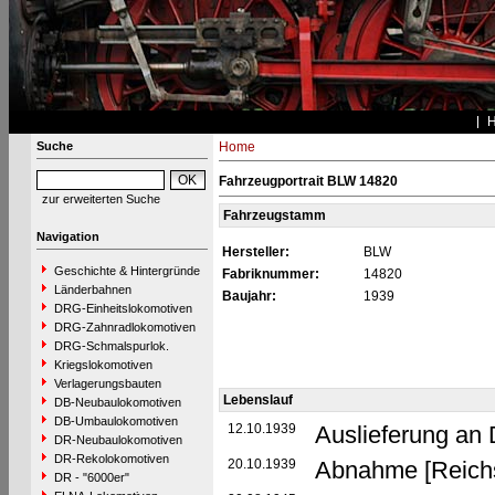
Suche
Home
Fahrzeugportrait BLW 14820
zur erweiterten Suche
Fahrzeugstamm
Navigation
Hersteller:
BLW
Geschichte & Hintergründe
Fabriknummer:
14820
Länderbahnen
Baujahr:
1939
DRG-Einheitslokomotiven
DRG-Zahnradlokomotiven
DRG-Schmalspurlok.
Kriegslokomotiven
Verlagerungsbauten
Lebenslauf
DB-Neubaulokomotiven
DB-Umbaulokomotiven
12.10.1939
Auslieferung an
DR-Neubaulokomotiven
DR-Rekolokomotiven
20.10.1939
Abnahme [Reich
DR - "6000er"