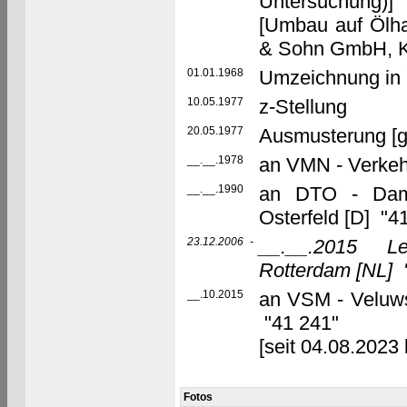
Untersuchung)]
[Umbau auf Ölha
& Sohn GmbH, K
01.01.1968
Umzeichnung in 
10.05.1977
z-Stellung
20.05.1977
Ausmusterung [g
__.__.1978
an VMN - Verke
__.__.1990
an DTO - Dampf
Osterfeld [D] "4
23.12.2006
-
__.__.2015
L
Rotterdam
[NL]
__.10.2015
an VSM - Veluws
"41 241"
[seit 04.08.2023
Fotos