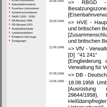
ELNA-Lokomotiven
20.08.1945
=> RBGD - Re
Industrielokomotiven
Besatzungszone,
Feuerlose Lokomotiven
Sonderkonstruktionen
[Eisenbahnverwal
SAAR (1920 - 1935)
DB-Bestand 1968
10.09.1946
=> HVE - Haupt
DR-Bestand 1970
und britischen B
Auslandsbestände
Lokbestandslisten
[Zusammenschlu
Erhaltene Fahrzeuge
und britischen 
Zerlegungen
12.09.1948
=> VfV - Verwalt
[D] "41 241"
[Eingliederung
Verwaltung für V
07.09.1949
=> DB - Deutsch
13.06.1958
-
18.08.1958 Umb
[Ausrüstung 
29644/1958), 
Heißdampfregl