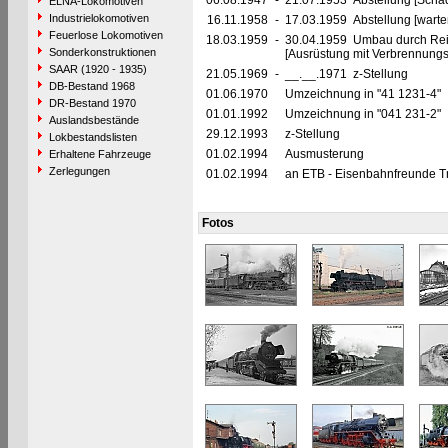
06.08.1947
-
21.07.1953 Abstellung [Schadl
ELNA-Lokomotiven
Industrielokomotiven
16.11.1958
-
17.03.1959 Abstellung [warte
Feuerlose Lokomotiven
18.03.1959
-
30.04.1959 Umbau durch Rei
Sonderkonstruktionen
[Ausrüstung mit Verbrennung
SAAR (1920 - 1935)
21.05.1969
-
__.__.1971 z-Stellung
DB-Bestand 1968
01.06.1970
Umzeichnung in "41 1231-4"
DR-Bestand 1970
01.01.1992
Umzeichnung in "041 231-2"
Auslandsbestände
29.12.1993
z-Stellung
Lokbestandslisten
01.02.1994
Ausmusterung
Erhaltene Fahrzeuge
Zerlegungen
01.02.1994
an ETB - Eisenbahnfreunde Tra
Fotos