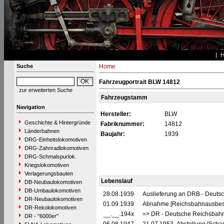
Suche
Home
Fahrzeugportrait BLW 14812
zur erweiterten Suche
Fahrzeugstamm
Navigation
Hersteller:
BLW
Geschichte & Hintergründe
Fabriknummer:
14812
Länderbahnen
Baujahr:
1939
DRG-Einheitslokomotiven
DRG-Zahnradlokomotiven
DRG-Schmalspurlok.
Kriegslokomotiven
Verlagerungsbauten
Lebenslauf
DB-Neubaulokomotiven
DB-Umbaulokomotiven
28.08.1939
Auslieferung an DRB - Deuts
DR-Neubaulokomotiven
01.09.1939
Abnahme [Reichsbahnausbes
DR-Rekolokomotiven
__.__.194x
=> DR - Deutsche Reichsbahn
DR - "6000er"