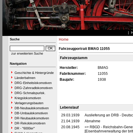
Suche
Home
Fahrzeugportrait BMAG 11055
zur erweiterten Suche
Fahrzeugstamm
Navigation
Hersteller:
BMAG
Geschichte & Hintergründe
Fabriknummer:
11055
Länderbahnen
Baujahr:
1938
DRG-Einheitslokomotiven
DRG-Zahnradlokomotiven
DRG-Schmalspurlok.
Kriegslokomotiven
Verlagerungsbauten
Lebenslauf
DB-Neubaulokomotiven
DB-Umbaulokomotiven
29.03.1939
Auslieferung an DRB - Deuts
DR-Neubaulokomotiven
21.04.1939
Abnahme
DR-Rekolokomotiven
20.08.1945
=> RBGD - Reichsbahn-General
DR - "6000er"
[Eisenbahnverwaltung der brit