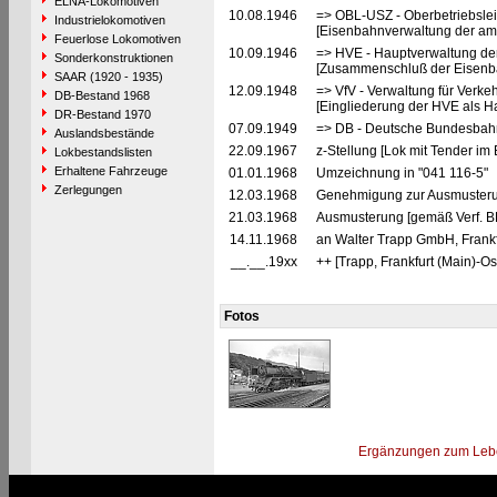
ELNA-Lokomotiven
10.08.1946
=> OBL-USZ - Oberbetriebslei
Industrielokomotiven
[Eisenbahnverwaltung der ame
Feuerlose Lokomotiven
10.09.1946
=> HVE - Hauptverwaltung de
Sonderkonstruktionen
[Zusammenschluß der Eisenba
SAAR (1920 - 1935)
12.09.1948
=> VfV - Verwaltung für Verke
DB-Bestand 1968
[Eingliederung der HVE als Ha
DR-Bestand 1970
07.09.1949
=> DB - Deutsche Bundesbahn
Auslandsbestände
22.09.1967
z-Stellung [Lok mit Tender im
Lokbestandslisten
Erhaltene Fahrzeuge
01.01.1968
Umzeichnung in "041 116-5"
Zerlegungen
12.03.1968
Genehmigung zur Ausmusteru
21.03.1968
Ausmusterung [gemäß Verf. B
14.11.1968
an Walter Trapp GmbH, Frankfu
__.__.19xx
++ [Trapp, Frankfurt (Main)-Os
Fotos
Ergänzungen zum Leb