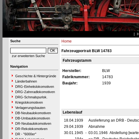
Suche
Home
Fahrzeugportrait BLW 14783
zur erweiterten Suche
Fahrzeugstamm
Navigation
Hersteller:
BLW
Geschichte & Hintergründe
Fabriknummer:
14783
Länderbahnen
Baujahr:
1939
DRG-Einheitslokomotiven
DRG-Zahnradlokomotiven
DRG-Schmalspurlok.
Kriegslokomotiven
Verlagerungsbauten
Lebenslauf
DB-Neubaulokomotiven
DB-Umbaulokomotiven
18.04.1939
Auslieferung an DRB - Deuts
DR-Neubaulokomotiven
29.04.1939
Abnahme
DR-Rekolokomotiven
30.01.1945
-
03.01.1946 Abstellung [warte
DR - "6000er"