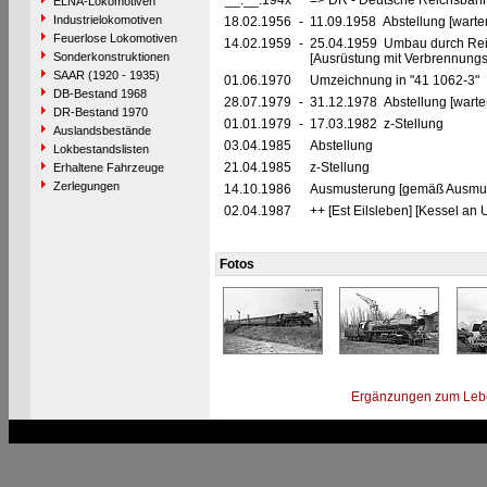
__.__.194x
=> DR - Deutsche Reichsbahn
ELNA-Lokomotiven
Industrielokomotiven
18.02.1956
-
11.09.1958 Abstellung [warte
Feuerlose Lokomotiven
14.02.1959
-
25.04.1959 Umbau durch Rei
Sonderkonstruktionen
[Ausrüstung mit Verbrennung
SAAR (1920 - 1935)
01.06.1970
Umzeichnung in "41 1062-3"
DB-Bestand 1968
28.07.1979
-
31.12.1978 Abstellung [warte
DR-Bestand 1970
01.01.1979
-
17.03.1982 z-Stellung
Auslandsbestände
03.04.1985
Abstellung
Lokbestandslisten
21.04.1985
z-Stellung
Erhaltene Fahrzeuge
Zerlegungen
14.10.1986
Ausmusterung [gemäß Ausmust
02.04.1987
++ [Est Eilsleben] [Kessel an 
Fotos
Ergänzungen zum Leb