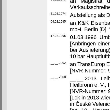
an Magistrat 
Verkaufsschreib
31.05.1974
Aufstellung als
04.02.1995
an K&K Eisenbah
mbH, Berlin [D]
17.02.1995
-
01.03.1996 Umb
[Anbringen einer
bei Auslieferun
10 bar Hauptluftb
__.__.2002
an TransEurop E
[NVR-Nummer: 9
__.__.2008
-
__.__.2013 Lei
Heilbronn e. V.,
[NVR-Nummer: 9
[Lok in 2013 wi
in České Velenic