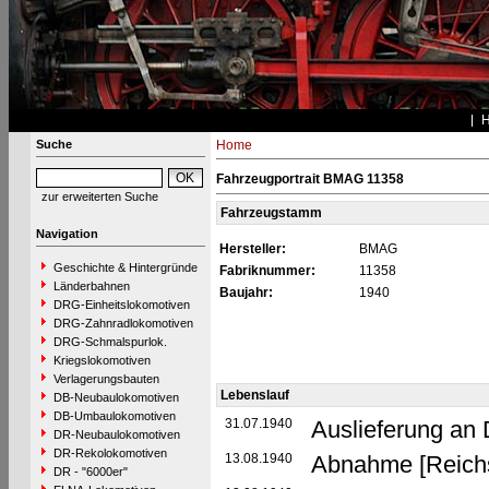
Suche
Home
Fahrzeugportrait BMAG 11358
zur erweiterten Suche
Fahrzeugstamm
Navigation
Hersteller:
BMAG
Geschichte & Hintergründe
Fabriknummer:
11358
Länderbahnen
Baujahr:
1940
DRG-Einheitslokomotiven
DRG-Zahnradlokomotiven
DRG-Schmalspurlok.
Kriegslokomotiven
Verlagerungsbauten
Lebenslauf
DB-Neubaulokomotiven
DB-Umbaulokomotiven
31.07.1940
Auslieferung an
DR-Neubaulokomotiven
DR-Rekolokomotiven
13.08.1940
Abnahme [Reich
DR - "6000er"