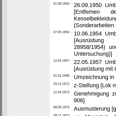
01.08.1950
-
26.09.1950 Umb
[Entfernen d
Kesselbekleidun
(Sonderarbeiten
07.05.1954
-
10.06.1954 Umb
[Ausrüstung 
28958/1954) u
Untersuchung)]
12.04.1957
-
22.05.1957 Umb
[Ausrüstung mit 
01.01.1968
Umzeichnung in 
29.12.1972
z-Stellung [Lok 
12.04.1973
Genehmigung z
906]
08.05.1973
Ausmusterung [g
08.11.1973