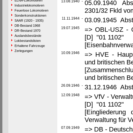
ELNA-Lokomotiven
13.08.1940
-
05.09.1940 Abst
Industrielokomotiven
2301/32 Fkld vo
Feuerlose Lokomotiven
Sonderkonstruktionen
11.11.1944
-
03.09.1945 Abste
SAAR (1920 - 1935)
DB-Bestand 1968
19.07.1945
=> OBL-USZ - Ob
DR-Bestand 1970
[D] "01 1102"
Auslandsbestände
Lokbestandslisten
[Eisenbahnverwa
Erhaltene Fahrzeuge
Zerlegungen
10.09.1946
=> HVE - Haupt
und britischen 
[Zusammenschlu
und britischen 
26.09.1946
-
31.12.1946 Abst
12.09.1948
=> VfV - Verwalt
[D] "01 1102"
[Eingliederung
Verwaltung für V
07.09.1949
=> DB - Deutsch