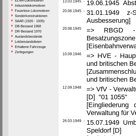
ELNA-Lokomotiven
13.03.1945
-
19.06.1945 Abste
Industrielokomotiven
Feuerlose Lokomotiven
20.06.1945
-
31.01.1949 z-St
Sonderkonstruktionen
Ausbesserung]
SAAR (1920 - 1935)
DB-Bestand 1968
20.08.1945
=> RBGD - Re
DR-Bestand 1970
Besatzungszone,
Auslandsbestände
Lokbestandslisten
[Eisenbahnverwal
Erhaltene Fahrzeuge
Zerlegungen
10.09.1946
=> HVE - Haupt
und britischen 
[Zusammenschlu
und britischen 
12.09.1948
=> VfV - Verwalt
[D] "01 1055"
[Eingliederung
Verwaltung für V
26.03.1949
-
15.07.1949 Umb
Speldorf [D]