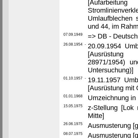
[Aufarbeit
Stromlinienve
Umlaufblechen s
und 44, im Rahm
07.09.1949
=> DB - Deutsc
26.08.1954
-
20.09.1954 Umb
[Ausrüstung 
28971/1954) u
Untersuchung)]
01.10.1957
-
19.11.1957 Umb
[Ausrüstung mit 
01.01.1968
Umzeichnung in 
15.05.1975
z-Stellung [Lok
Mitte]
26.06.1975
Ausmusterung [g
08.07.1975
Ausmusterung [