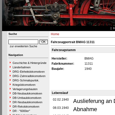
Suche
Home
Fahrzeugportrait BMAG 11311
zur erweiterten Suche
Fahrzeugstamm
Navigation
Hersteller:
BMAG
Geschichte & Hintergründe
Fabriknummer:
11311
Länderbahnen
Baujahr:
1940
DRG-Einheitslokomotiven
DRG-Zahnradlokomotiven
DRG-Schmalspurlok.
Kriegslokomotiven
Verlagerungsbauten
Lebenslauf
DB-Neubaulokomotiven
DB-Umbaulokomotiven
02.02.1940
Auslieferung an
DR-Neubaulokomotiven
DR-Rekolokomotiven
08.03.1940
Abnahme
DR - "6000er"