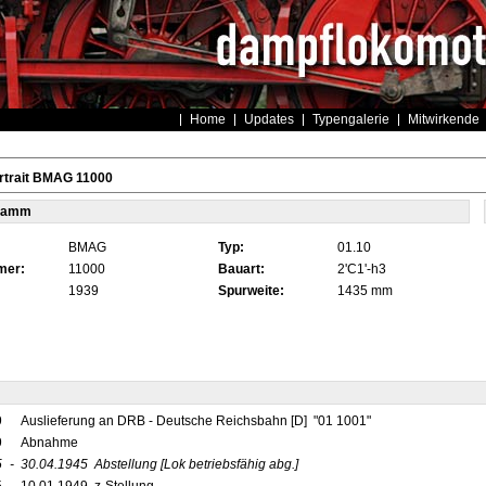
Home
Updates
Typengalerie
Mitwirkende
rtrait BMAG 11000
tamm
BMAG
Typ:
01.10
mer:
11000
Bauart:
2'C1'-h3
1939
Spurweite:
1435 mm
9
Auslieferung an DRB - Deutsche Reichsbahn [D] "01 1001"
9
Abnahme
5
-
30.04.1945
Abstellung
[Lok betriebsfähig abg.]