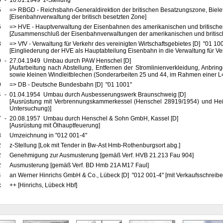
5
-
10.01.1949 z-Stellung
5
=> RBGD - Reichsbahn-Generaldirektion der britischen Besatzungszone, Biele
[Eisenbahnverwaltung der britisch besetzten Zone]
6
=> HVE - Hauptverwaltung der Eisenbahnen des amerikanischen und britische
[Zusammenschluß der Eisenbahnverwaltungen der amerikanischen und britis
8
=> VfV - Verwaltung für Verkehr des vereinigten Wirtschaftsgebietes [D] "01 10
[Eingliederung der HVE als Hauptabteilung Eisenbahn in die Verwaltung für Ve
9
-
27.04.1949 Umbau durch PAW Henschel [D]
[Aufarbeitung nach Abstellung, Entfernen der Stromlinienverkleidung, Anbri
sowie kleinen Windleitblechen (Sonderarbeiten 25 und 44, im Rahmen einer L
9
=> DB - Deutsche Bundesbahn [D] "01 1001"
4
-
01.04.1954 Umbau durch Ausbesserungswerk Braunschweig [D]
[Ausrüstung mit Verbrennungskammerkessel (Henschel 28919/1954) und He
Untersuchung)]
7
-
20.08.1957 Umbau durch Henschel & Sohn GmbH, Kassel [D]
[Ausrüstung mit Ölhauptfeuerung]
8
Umzeichnung in "012 001-4"
2
z-Stellung [Lok mit Tender in Bw-Ast Hmb-Rothenburgsort abg.]
2
Genehmigung zur Ausmusterung [gemäß Verf. HVB 21.213 Fau 904]
2
Ausmusterung [gemäß Verf. BD Hmb 21A M17 Faul]
4
an Werner Hinrichs GmbH & Co., Lübeck [D] "012 001-4" [mit Verkaufsschreib
x
++ [Hinrichs, Lübeck Hbf]