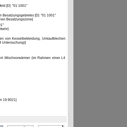
feld [D] "01 1001"
n Besatzungsgebietes [D] "01 1001"
chen Besatzungszone]
01"
rkehr]
ngen von Kesselbekleidung, Umlaufblechen
4 Untersuchung)]
inl Mischvorwärmer (im Rahmen einer L4
en 19.9021]