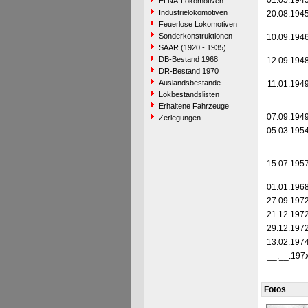
01.05.194
ELNA-Lokomotiven
Industrielokomotiven
20.08.194
Feuerlose Lokomotiven
Sonderkonstruktionen
10.09.194
SAAR (1920 - 1935)
DB-Bestand 1968
12.09.194
DR-Bestand 1970
Auslandsbestände
11.01.194
Lokbestandslisten
Erhaltene Fahrzeuge
07.09.194
Zerlegungen
05.03.195
15.07.195
01.01.196
27.09.197
21.12.197
29.12.197
13.02.197
__.__.197
Fotos