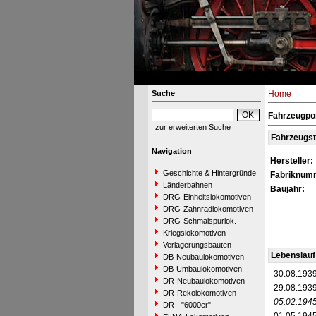
Suche
Home
Fahrzeugpo
zur erweiterten Suche
Fahrzeugs
Navigation
Hersteller:
Geschichte & Hintergründe
Fabriknum
Länderbahnen
Baujahr:
DRG-Einheitslokomotiven
DRG-Zahnradlokomotiven
DRG-Schmalspurlok.
Kriegslokomotiven
Verlagerungsbauten
Lebenslauf
DB-Neubaulokomotiven
DB-Umbaulokomotiven
30.08.193
DR-Neubaulokomotiven
29.08.193
DR-Rekolokomotiven
05.02.194
DR - "6000er"