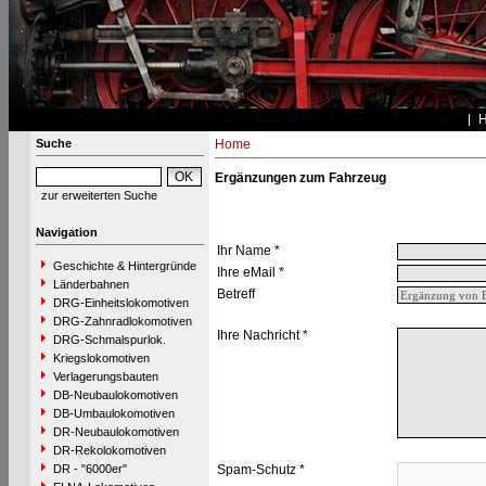
Suche
Home
Ergänzungen zum Fahrzeug
zur erweiterten Suche
Navigation
Ihr Name *
Geschichte & Hintergründe
Ihre eMail *
Länderbahnen
Betreff
DRG-Einheitslokomotiven
DRG-Zahnradlokomotiven
Ihre Nachricht *
DRG-Schmalspurlok.
Kriegslokomotiven
Verlagerungsbauten
DB-Neubaulokomotiven
DB-Umbaulokomotiven
DR-Neubaulokomotiven
DR-Rekolokomotiven
DR - "6000er"
Spam-Schutz *