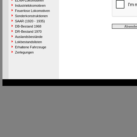
ELNA-Lokomotiven
Industrielokomotiven
Feuerlose Lokomotiven
Sonderkonstruktionen
SAAR (1920 - 1935)
DB-Bestand 1968
DR-Bestand 1970
Auslandsbestände
Lokbestandslisten
Erhaltene Fahrzeuge
Zerlegungen