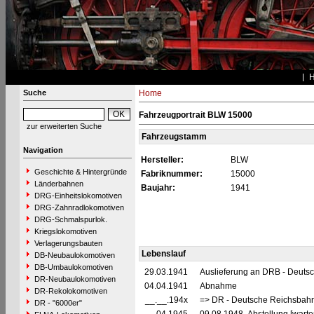
Suche
Home
Fahrzeugportrait BLW 15000
zur erweiterten Suche
Fahrzeugstamm
Navigation
Hersteller:
BLW
Geschichte & Hintergründe
Fabriknummer:
15000
Länderbahnen
Baujahr:
1941
DRG-Einheitslokomotiven
DRG-Zahnradlokomotiven
DRG-Schmalspurlok.
Kriegslokomotiven
Verlagerungsbauten
Lebenslauf
DB-Neubaulokomotiven
DB-Umbaulokomotiven
29.03.1941
Auslieferung an DRB - Deuts
DR-Neubaulokomotiven
04.04.1941
Abnahme
DR-Rekolokomotiven
__.__.194x
=> DR - Deutsche Reichsbahn
DR - "6000er"