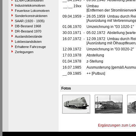
__.04.1945
-
09.08.1948 Abstellung [warte
ELNA-Lokomotiven
Industrielokomotiven
__.__.19xx
Umbau
[Entfernen der Stromlinienve
Feuerlose Lokomotiven
Sonderkonstruktionen
09.04.1959
-
26.05.1959 Umbau durch Rei
[Ausrüstung mit Verbrennung
SAAR (1920 - 1935)
DB-Bestand 1968
01.06.1970
Umzeichnung in "03 1020-1"
DR-Bestand 1970
30.03.1971
-
05.02.1972 Abstellung [warte
Auslandsbestände
16.07.1972
-
12.09.1972 Umbau durch Re
Lokbestandslisten
[Ausrüstung mit Ölhauptfeuer
Erhaltene Fahrzeuge
12.09.1972
Umzeichnung in "03 0020-2"
Zerlegungen
17.03.1978
Abstellung
01.04.1978
z-Stellung
16.07.1985
Ausmusterung [gemäß Ausmust
__.09.1985
++ [Putbus]
Fotos
Ergänzungen zum Leb