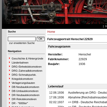
Suche
Home
Fahrzeugportrait Henschel 22929
zur erweiterten Suche
Fahrzeugstamm
Navigation
Hersteller:
Henschel
Geschichte & Hintergründe
Fabriknummer:
22929
Länderbahnen
Baujahr:
1936
DRG-Einheitslokomotiven
DRG-Zahnradlokomotiven
DRG-Schmalspurlok.
Kriegslokomotiven
Verlagerungsbauten
Lebenslauf
DB-Neubaulokomotiven
DB-Umbaulokomotiven
12.06.1936
Auslieferung an DRG - Deutsc
DR-Neubaulokomotiven
17.06.1936
Abnahme [Reichsbahnausbes
DR-Rekolokomotiven
02.02.1937
=> DRB - Deutsche Reichsbah
DR - "6000er"