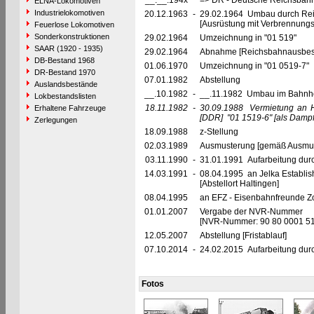
__.__.194x
=> DR - Deutsche Reichsbahn
ELNA-Lokomotiven
Industrielokomotiven
20.12.1963
-
29.02.1964 Umbau durch Rei
[Ausrüstung mit Verbrennung
Feuerlose Lokomotiven
Sonderkonstruktionen
29.02.1964
Umzeichnung in "01 519"
SAAR (1920 - 1935)
29.02.1964
Abnahme [Reichsbahnausbes
DB-Bestand 1968
01.06.1970
Umzeichnung in "01 0519-7"
DR-Bestand 1970
07.01.1982
Abstellung
Auslandsbestände
__.10.1982
-
__.11.1982 Umbau im Bahnhof
Lokbestandslisten
18.11.1982
-
30.09.1988
Vermietung an 
Erhaltene Fahrzeuge
[DDR]
"01 1519-6"
[als Damp
Zerlegungen
18.09.1988
z-Stellung
02.03.1989
Ausmusterung [gemäß Ausmust
03.11.1990
-
31.01.1991 Aufarbeitung du
14.03.1991
-
08.04.1995 an Jelka Establis
[Abstellort Haltingen]
08.04.1995
an EFZ - Eisenbahnfreunde Zo
01.01.2007
Vergabe der NVR-Nummer
[NVR-Nummer: 90 80 0001 5
12.05.2007
Abstellung [Fristablauf]
07.10.2014
-
24.02.2015 Aufarbeitung dur
Fotos