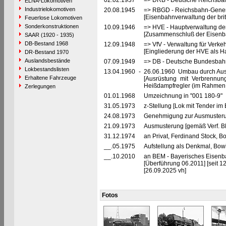
02.02.1937
=> DRB - Deutsche Reichsbah
ELNA-Lokomotiven
Industrielokomotiven
20.08.1945
=> RBGD - Reichsbahn-General
[Eisenbahnverwaltung der brit
Feuerlose Lokomotiven
Sonderkonstruktionen
10.09.1946
=> HVE - Hauptverwaltung de
[Zusammenschluß der Eisenba
SAAR (1920 - 1935)
DB-Bestand 1968
12.09.1948
=> VfV - Verwaltung für Verke
[Eingliederung der HVE als Ha
DR-Bestand 1970
Auslandsbestände
07.09.1949
=> DB - Deutsche Bundesbahn
Lokbestandslisten
13.04.1960
-
26.06.1960 Umbau durch Aus
Erhaltene Fahrzeuge
[Ausrüstung mit Verbrennun
Heißdampfregler (im Rahmen 
Zerlegungen
01.01.1968
Umzeichnung in "001 180-9"
31.05.1973
z-Stellung [Lok mit Tender im 
24.08.1973
Genehmigung zur Ausmusteru
21.09.1973
Ausmusterung [gemäß Verf. B
31.12.1974
an Privat, Ferdinand Stock, B
__.05.1975
Aufstellung als Denkmal, Bow
__.10.2010
an BEM - Bayerisches Eisenb
[Überführung 06.2011] [seit 
[26.09.2025 vh]
Fotos