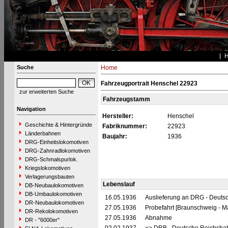
Suche
Home
Fahrzeugportrait Henschel 22923
zur erweiterten Suche
Fahrzeugstamm
Navigation
Hersteller:
Henschel
Geschichte & Hintergründe
Fabriknummer:
22923
Länderbahnen
Baujahr:
1936
DRG-Einheitslokomotiven
DRG-Zahnradlokomotiven
DRG-Schmalspurlok.
Kriegslokomotiven
Verlagerungsbauten
Lebenslauf
DB-Neubaulokomotiven
DB-Umbaulokomotiven
16.05.1936
Auslieferung an DRG - Deutsc
DR-Neubaulokomotiven
27.05.1936
Probefahrt [Braunschweig - 
DR-Rekolokomotiven
27.05.1936
Abnahme
DR - "6000er"