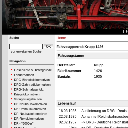
Suche
Home
Fahrzeugportrait Krupp 1426
zur erweiterten Suche
Fahrzeugstamm
Navigation
Hersteller:
Krupp
Geschichte & Hintergründe
Fabriknummer:
1426
Länderbahnen
Baujahr:
1935
DRG-Einheitslokomotiven
DRG-Zahnradlokomotiven
DRG-Schmalspurlok.
Kriegslokomotiven
Verlagerungsbauten
Lebenslauf
DB-Neubaulokomotiven
DB-Umbaulokomotiven
16.03.1935
Auslieferung an DRG - Deutsc
DR-Neubaulokomotiven
22.03.1935
Abnahme [Reichsbahnausbes
DR-Rekolokomotiven
02.02.1937
=> DRB - Deutsche Reichsbah
DR - "6000er"