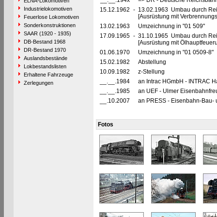
__.__.194x
=> DR - Deutsche Reichsbahn
ELNA-Lokomotiven
Industrielokomotiven
15.12.1962
-
13.02.1963 Umbau durch Rei
[Ausrüstung mit Verbrennung
Feuerlose Lokomotiven
Sonderkonstruktionen
13.02.1963
Umzeichnung in "01 509"
SAAR (1920 - 1935)
17.09.1965
-
31.10.1965 Umbau durch Re
DB-Bestand 1968
[Ausrüstung mit Ölhauptfeuer
DR-Bestand 1970
01.06.1970
Umzeichnung in "01 0509-8"
Auslandsbestände
15.02.1982
Abstellung
Lokbestandslisten
10.09.1982
z-Stellung
Erhaltene Fahrzeuge
__.__.1984
an Intrac HGmbH - INTRAC Ha
Zerlegungen
__.__.1985
an UEF - Ulmer Eisenbahnfreu
__.10.2007
an PRESS - Eisenbahn-Bau- un
Fotos