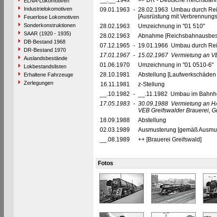
__.__.194x
=> DR - Deutsche Reichsbahn
ELNA-Lokomotiven
Industrielokomotiven
09.01.1963
-
28.02.1963 Umbau durch Rei
[Ausrüstung mit Verbrennung
Feuerlose Lokomotiven
Sonderkonstruktionen
28.02.1963
Umzeichnung in "01 510"
SAAR (1920 - 1935)
28.02.1963
Abnahme [Reichsbahnausbes
DB-Bestand 1968
07.12.1965
-
19.01.1966 Umbau durch Rei
DR-Bestand 1970
17.01.1967
-
15.02.1967
Vermietung an V
Auslandsbestände
01.06.1970
Umzeichnung in "01 0510-6"
Lokbestandslisten
28.10.1981
Abstellung [Laufwerkschäden
Erhaltene Fahrzeuge
Zerlegungen
16.11.1981
z-Stellung
__.10.1982
-
__.11.1982 Umbau im Bahnhof
17.05.1983
-
30.09.1988
Vermietung an H
VEB Greifswalder Brauerei, G
18.09.1988
Abstellung
02.03.1989
Ausmusterung [gemäß Ausmust
__.08.1989
++ [Brauerei Greifswald]
Fotos