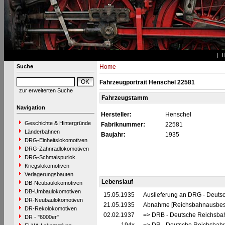
Suche
Home
Fahrzeugportrait Henschel 22581
zur erweiterten Suche
Fahrzeugstamm
Navigation
Hersteller:
Henschel
Geschichte & Hintergründe
Fabriknummer:
22581
Länderbahnen
Baujahr:
1935
DRG-Einheitslokomotiven
DRG-Zahnradlokomotiven
DRG-Schmalspurlok.
Kriegslokomotiven
Verlagerungsbauten
Lebenslauf
DB-Neubaulokomotiven
DB-Umbaulokomotiven
15.05.1935
Auslieferung an DRG - Deutsc
DR-Neubaulokomotiven
21.05.1935
Abnahme [Reichsbahnausbes
DR-Rekolokomotiven
02.02.1937
=> DRB - Deutsche Reichsbah
DR - "6000er"