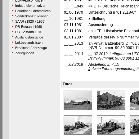
02.02.1937
=> DRB - Deutsche Reichsbah
ELNA-Lokomotiven
Industrielokomotiven
__.__.194x
=> DR - Deutsche Reichsbahn
Feuerlose Lokomotiven
01.06.1970
Umzeichnung n "01 2118-6"
Sonderkonstruktionen
__.10.1981
z-Stellung
SAAR (1920 - 1935)
07.11.1981
Ausmusterung
DB-Bestand 1968
08.11.1981
an HEF - Historische Eisenbahn
DR-Bestand 1970
01.01.2007
Vergabe der NVR-Nummer "9
Auslandsbestände
Lokbestandslisten
__.__.2013
an Privat, Battenberg [D] "01 
[NVR-Nummer: 90 80 0001 1
Erhaltene Fahrzeuge
Zerlegungen
__.__.2013
-
__.07.2019
Leihgabe an HEF -
[NVR-Nummer: 90 80 0001 11
__.08.2019
Abstellung in ?
[D]
[private Fahrzeugsammlung be
Fotos