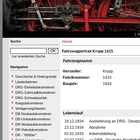
Suche
Home
Fahrzeugportrait Krupp 1415
zur erweiterten Suche
Fahrzeugstamm
Navigation
Hersteller:
Krupp
Geschichte & Hintergründe
Fabriknummer:
1415
Länderbahnen
Baujahr:
1934
DRG-Einheitslokomotiven
DRG-Zahnradlokomotiven
DRG-Schmalspurlok.
Kriegslokomotiven
Verlagerungsbauten
Lebenslauf
DB-Neubaulokomotiven
DB-Umbaulokomotiven
18.12.1934
Auslieferung an DRG - Deutsc
DR-Neubaulokomotiven
22.12.1934
Abnahme
DR-Rekolokomotiven
02.01.1935
Indienststellung
DR - "6000er"