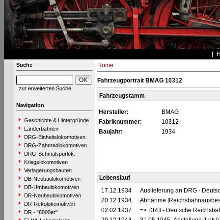
Suche
Home
Fahrzeugportrait BMAG 10312
zur erweiterten Suche
Fahrzeugstamm
Navigation
Hersteller:
BMAG
Geschichte & Hintergründe
Fabriknummer:
10312
Länderbahnen
Baujahr:
1934
DRG-Einheitslokomotiven
DRG-Zahnradlokomotiven
DRG-Schmalspurlok.
Kriegslokomotiven
Verlagerungsbauten
Lebenslauf
DB-Neubaulokomotiven
DB-Umbaulokomotiven
17.12.1934
Auslieferung an DRG - Deutsc
DR-Neubaulokomotiven
20.12.1934
Abnahme [Reichsbahnausbes
DR-Rekolokomotiven
02.02.1937
=> DRB - Deutsche Reichsbah
DR - "6000er"