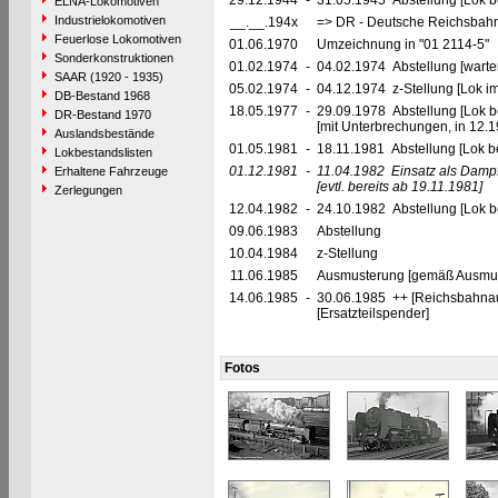
29.12.1944
-
31.05.1945 Abstellung [Lok b
ELNA-Lokomotiven
Industrielokomotiven
__.__.194x
=> DR - Deutsche Reichsbahn
Feuerlose Lokomotiven
01.06.1970
Umzeichnung in "01 2114-5"
Sonderkonstruktionen
01.02.1974
-
04.02.1974 Abstellung [warte
SAAR (1920 - 1935)
05.02.1974
-
04.12.1974 z-Stellung [Lok i
DB-Bestand 1968
18.05.1977
-
29.09.1978 Abstellung [Lok be
DR-Bestand 1970
[mit Unterbrechungen, in 12.
Auslandsbestände
01.05.1981
-
18.11.1981 Abstellung [Lok be
Lokbestandslisten
01.12.1981
-
11.04.1982
Einsatz als Damp
Erhaltene Fahrzeuge
[evtl. bereits ab 19.11.1981]
Zerlegungen
12.04.1982
-
24.10.1982 Abstellung [Lok be
09.06.1983
Abstellung
10.04.1984
z-Stellung
11.06.1985
Ausmusterung [gemäß Ausmust
14.06.1985
-
30.06.1985 ++ [Reichsbahna
[Ersatzteilspender]
Fotos