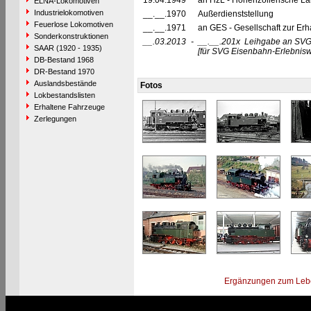
19.04.1949
an HzL - Hohenzollerische L
ELNA-Lokomotiven
Industrielokomotiven
__.__.1970
Außerdienststellung
Feuerlose Lokomotiven
__.__.1971
an GES - Gesellschaft zur Erha
Sonderkonstruktionen
__.03.2013
-
__.__.201x
Leihgabe an SVG 
SAAR (1920 - 1935)
[für SVG Eisenbahn-Erlebniswe
DB-Bestand 1968
DR-Bestand 1970
Auslandsbestände
Fotos
Lokbestandslisten
Erhaltene Fahrzeuge
Zerlegungen
Ergänzungen zum Leb