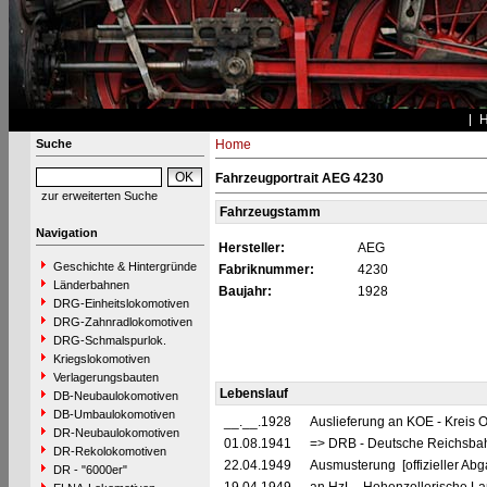
Suche
Home
Fahrzeugportrait AEG 4230
zur erweiterten Suche
Fahrzeugstamm
Navigation
Hersteller:
AEG
Geschichte & Hintergründe
Fabriknummer:
4230
Länderbahnen
Baujahr:
1928
DRG-Einheitslokomotiven
DRG-Zahnradlokomotiven
DRG-Schmalspurlok.
Kriegslokomotiven
Verlagerungsbauten
Lebenslauf
DB-Neubaulokomotiven
DB-Umbaulokomotiven
__.__.1928
Auslieferung an KOE - Kreis 
DR-Neubaulokomotiven
01.08.1941
=> DRB - Deutsche Reichsbahn
DR-Rekolokomotiven
22.04.1949
Ausmusterung [offizieller Abg
DR - "6000er"