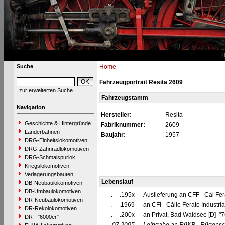
Suche
Home
Fahrzeugportrait Resita 2609
zur erweiterten Suche
Fahrzeugstamm
Navigation
Hersteller:
Resita
Geschichte & Hintergründe
Fabriknummer:
2609
Länderbahnen
Baujahr:
1957
DRG-Einheitslokomotiven
DRG-Zahnradlokomotiven
DRG-Schmalspurlok.
Kriegslokomotiven
Verlagerungsbauten
Lebenslauf
DB-Neubaulokomotiven
DB-Umbaulokomotiven
__.__.195x
Auslieferung an CFF - Cai Fer
DR-Neubaulokomotiven
__.__.1969
an CFI - Căile Ferate Industri
DR-Rekolokomotiven
__.__.200x
an Privat, Bad Waldsee [D] "
DR - "6000er"