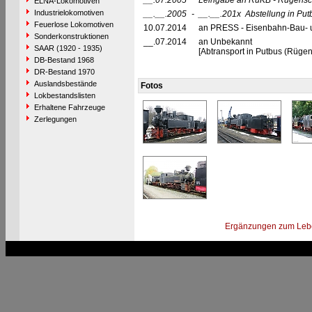
__.07.2005
Leihgabe an RüKB - Rügensc
ELNA-Lokomotiven
Industrielokomotiven
__.__.2005
-
__.__.201x
Abstellung in Pu
Feuerlose Lokomotiven
10.07.2014
an PRESS - Eisenbahn-Bau- un
Sonderkonstruktionen
__.07.2014
an Unbekannt
SAAR (1920 - 1935)
[Abtransport in Putbus (Rüge
DB-Bestand 1968
DR-Bestand 1970
Auslandsbestände
Fotos
Lokbestandslisten
Erhaltene Fahrzeuge
Zerlegungen
Ergänzungen zum Leb