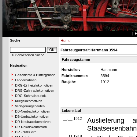
Suche
Home
Fahrzeugportrait Hartmann 3594
zur erweiterten Suche
Fahrzeugstamm
Navigation
Hersteller:
Hartmann
Geschichte & Hintergründe
Fabriknummer:
3594
Länderbahnen
Baujahr:
1912
DRG-Einheitslokomotiven
DRG-Zahnradlokomotiven
DRG-Schmalspurlok.
Kriegslokomotiven
Verlagerungsbauten
Lebenslauf
DB-Neubaulokomotiven
DB-Umbaulokomotiven
__.__.1912
Auslieferung 
DR-Neubaulokomotiven
Staatseisenbahn
DR-Rekolokomotiven
DR - "6000er"
__.11.1918