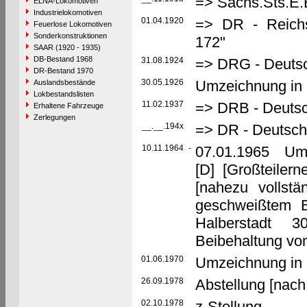
=> Sächs.Sts.E.
ELNA-Lokomotiven
Industrielokomotiven
01.04.1920
=> DR - Reich
Feuerlose Lokomotiven
Sonderkonstruktionen
172"
SAAR (1920 - 1935)
DB-Bestand 1968
31.08.1924
=> DRG - Deutsc
DR-Bestand 1970
30.05.1926
Umzeichnung in 
Auslandsbestände
Lokbestandslisten
11.02.1937
=> DRB - Deutsc
Erhaltene Fahrzeuge
Zerlegungen
__.__.194x
=> DR - Deutsch
10.11.1964
-
07.01.1965 Umb
[D] [Großteilern
[nahezu vollst
geschweißtem 
Halberstadt 3
Beibehaltung vo
01.06.1970
Umzeichnung in 
26.09.1978
Abstellung [nach 
02.10.1978
z-Stellung