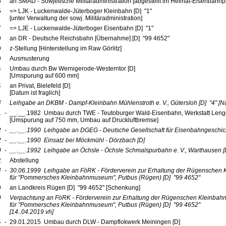
5
an SMAD - Sowjetische Militäradministration [abgestellt im Heimat-Eisenbahn
5
=> LJK - Luckenwalde-Jüterboger Kleinbahn [D] "1"
[unter Verwaltung der sowj. Militäradministration]
7
=> LJE - Luckenwalde-Jüterboger Eisenbahn [D] "1"
9
an DR - Deutsche Reichsbahn [Übernahme] [D] "99 4652"
9
z-Stellung [Hinterstellung im Raw Görlitz]
9
Ausmusterung
4
Umbau durch Bw Wernigerode-Westerntor [D]
[Umspurung auf 600 mm]
4
an Privat, Bielefeld [D]
[Datum ist fraglich]
4
Leihgabe an DKBM - Dampf-Kleinbahn Mühlenstroth e. V., Gütersloh
[D]
"4"
[Na
1
-
__.__.1982 Umbau durch TWE - Teutoburger Wald-Eisenbahn, Werkstatt Leng
[Umspurung auf 750 mm, Umbau auf Druckluftbremse]
2
-
__.__.1990
Leihgabe an DGEG - Deutsche Gesellschaft für Eisenbahngeschicht
2
-
__.__.1990
Einsatz bei Möckmühl - Dörzbach
[D]
0
-
__.__.1992
Leihgabe an Öchsle - Öchsle Schmalspurbahn e. V., Warthausen
[
2
Abstellung
4
-
30.06.1999
Leihgabe an FöRK - Förderverein zur Erhaltung der Rügenschen K
für "Pommersches Kleinbahnmuseum", Putbus (Rügen)
[D]
"99 4652"
9
an Landkreis Rügen [D] "99 4652" [Schenkung]
9
Verpachtung an FöRK - Förderverein zur Erhaltung der Rügenschen Kleinbahne
für "Pommersches Kleinbahnmuseum", Putbus (Rügen)
[D]
"99 4652"
[14..04.2019 vh]
4
-
29.01.2015 Umbau durch DLW - Dampflokwerk Meiningen [D]