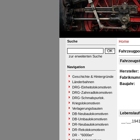
Suche
Home
Fahrzeugpor
zur erweiterten Suche
Fahrzeugs
Navigation
Hersteller:
Geschichte & Hintergründe
Fabriknum
Länderbahnen
Baujahr:
DRG-Einheitslokomotiven
DRG-Zahnradlokomotiven
DRG-Schmalspurlok.
Kriegslokomotiven
Verlagerungsbauten
Lebenslauf
DB-Neubaulokomotiven
DB-Umbaulokomotiven
__.__.194
DR-Neubaulokomotiven
DR-Rekolokomotiven
DR - "6000er"