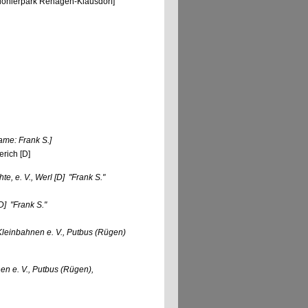
pionierpark Rehagen-Klausdorf]
me: Frank S.
]
erich [D]
e, e. V., Werl
[D]
"Frank S."
D]
"Frank S."
leinbahnen e. V., Putbus (Rügen)
n e. V., Putbus (Rügen),