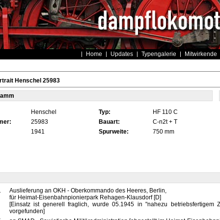
Home
Updates
Typengalerie
Mitwirkende
trait Henschel 25983
tamm
Henschel
Typ:
HF 110 C
mer:
25983
Bauart:
C-n2t + T
1941
Spurweite:
750 mm
1
Auslieferung an OKH - Oberkommando des Heeres, Berlin,
für Heimat-Eisenbahnpionierpark Rehagen-Klausdorf [D]
[Einsatz ist generell fraglich, wurde 05.1945 in "nahezu betriebsfertige
vorgefunden]