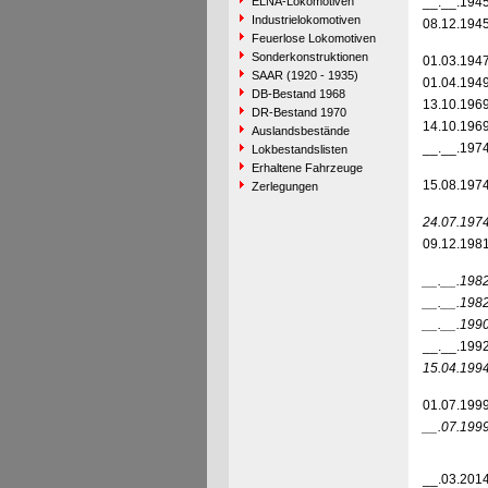
ELNA-Lokomotiven
__.__.194
Industrielokomotiven
08.12.194
Feuerlose Lokomotiven
Sonderkonstruktionen
01.03.194
SAAR (1920 - 1935)
01.04.194
DB-Bestand 1968
13.10.196
DR-Bestand 1970
14.10.196
Auslandsbestände
__.__.197
Lokbestandslisten
Erhaltene Fahrzeuge
15.08.197
Zerlegungen
24.07.197
09.12.198
__.__.198
__.__.198
__.__.199
__.__.199
15.04.199
01.07.199
__.07.199
__.03.201