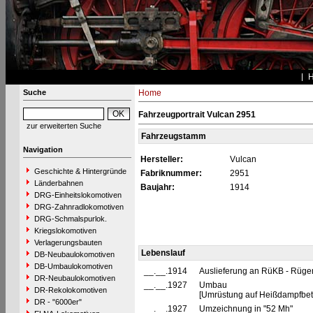
Suche
Home
Fahrzeugportrait Vulcan 2951
zur erweiterten Suche
Fahrzeugstamm
Navigation
Hersteller:
Vulcan
Geschichte & Hintergründe
Fabriknummer:
2951
Länderbahnen
Baujahr:
1914
DRG-Einheitslokomotiven
DRG-Zahnradlokomotiven
DRG-Schmalspurlok.
Kriegslokomotiven
Verlagerungsbauten
Lebenslauf
DB-Neubaulokomotiven
DB-Umbaulokomotiven
__.__.1914
Auslieferung an RüKB - Rüge
DR-Neubaulokomotiven
__.__.1927
Umbau
DR-Rekolokomotiven
[Umrüstung auf Heißdampfbetr
DR - "6000er"
__.__.1927
Umzeichnung in "52 Mh"