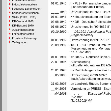
ELNA-Lokomotiven
01.01.1940
=> PLB - Pommersche Landesb
Industrielokomotiven
[Landesbahnamt Putbus]
Feuerlose Lokomotiven
__.__.1943
Umzeichnung in "258 H 4406
Sonderkonstruktionen
01.01.1947
=> Hauptverwaltung der Eis
SAAR (1920 - 1935)
DB-Bestand 1968
03.08.1949
=> DR - Deutsche Reichsbahn
DR-Bestand 1970
01.06.1970
Umzeichnung in "99 4632-8"
Auslandsbestände
09.10.1990
-
__.05.1991
Abstellung in Pu
Lokbestandslisten
[Reglerschaden]
Erhaltene Fahrzeuge
01.01.1992
Umzeichnung in "099 770-0"
Zerlegungen
28.09.1992
-
18.01.1993 Umbau durch Raw
[Kesselneubau und Montage 
"RuKB 52 Mh"]
01.01.1994
=> DB AG - Deutsche Bahn AG
22.01.1996
Ausmusterung
[offizieller Abgang aus DB AG-
23.01.1996
=> RüKB - Rügensche Kleinb
__.05.2003
Umzeichnung in "99 4632"
[nach Aufarbeitung im schwarz
31.03.2008
an Landkreis Rügen, Bergen 
__.04.2008
Vermietung an PRESS - Eisenb
__.04.2008
-
__.__.____
Einsatz bei Put
"52 Mh"
[31.03.2019 vh]